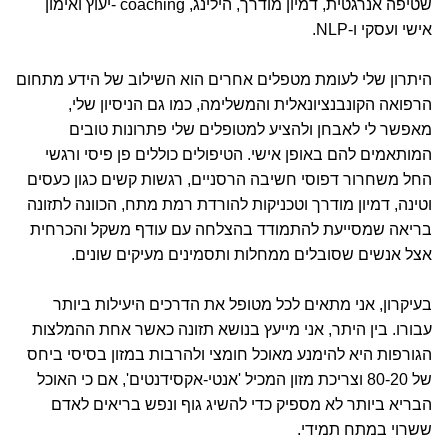
שטיפה אנרגטית, דמיון מודרך, הילינג, coaching -יעוץ ואימון
אישי ועסקי ו-NLP.
היתרון שלי לעומת מטפלים אחרים הוא השילוב של הידע מתחום
הרפואה הקונבנציונאלית והמשלימה, כמו גם הניסיון שלי,
מאפשר לי לאבחן ולהציע למטופלים שלי פתרונות טובים
המותאמים להם באופן אישי. הטיפולים כוללים פן פיסי ורגשי
החל משחרור דפוסי חשיבה הרסניים, רגשות קשים כגון כעסים
וטינה, דמיון מודרך וטכניקות להורדת רמת מתח, הכוונה לתזונה
בריאה שמסייעת להתמודד בהצלחה עם עודף משקל והכרחית
אצל אנשים שסובלים ממחלות ותסמינים מעיקים שונים.
בעיקרון, אני מתאים לכל מטופל את הדרכים היעילות ביותר
עבורו. בין היתר, אני מייעץ בנושא תזונה כאשר אחת ההמלצות
הגורפות היא להימנע מאוכל חומצי ולהרבות במזון בסיסי ביחס
של 80-20 וצריכת מזון המכיל 'אנטי-אקסידנטים', אם כי האוכל
הבריא ביותר לא מספיק כדי להשיג גוף ונפש בריאים לאדם
ששרוי במתח תמידי.