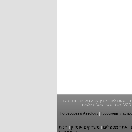
ים באוסטרליה
מדריך לטיול בארצות הברית וקנדה
VOD
אימון אישי
שאלות גולשים
Horoscopes & Astrology
|
Гороскопы и астр
I
אתר מטפלים
I
משחקים אונליין
I
חנות