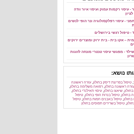
 - עיסוי רקמות עמוק ועיסוי איור וודה
ציון
מני - עיסוי רפלקסולוגיה ונר הופי לנשים
ת
ד - טיפול רגשי בירושלים
ית – אקו בית - בית ירוק ומוצרים ירוקים
ם
ילד - מפגשי עיסוי טנטרי מונחה לזוגות
רון
תו נושא:
,
טיפול בפריצת דיסק בחולון
,
עזרה ראשונה
זרה ראשונה בחולון
,
רפואה משלימה בחולון
,
בחולון
,
שיאצו בחולון
,
עיסוי תאילנדי בחולון
,
 בחולון
,
טיפול בנרות הופי בחולון
,
טיפול
בחולון
,
טיפול באבנים חמות בחולון
,
טיפול
ולון
,
טיפול בשרירים תפוסים בחולון