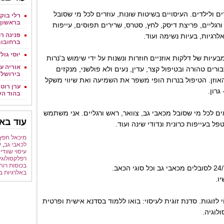
 ולילדים. העיסויים בשיטות שונות, עוזרים לכל מי שסובל
רלי בוקר
בראשון ל
ורגליים, פריצת דיסק, לחץ, סטרס, שרירים תפוסים, עייפות
פנינה רח
לרגיות, בעיות נשימה ועוד.
ברחובו
יוסי גול
מבעיות של דלקות אוזניים חוזרות ונשנות על ידי שימוש ב'נרות
אוריה עמ
ורים טהורה ובטיפול קצר, עדין, נעים ולא פולשני, מנקזים
בירושלי
אוזן. הטיפול בנרות הופי משפר את השמיעה ואת שיווי משקל
ערן רוטש
גרון.
בהוד הש
ם לכל מי שסובל מכאבי גב, צוואר, ראש ורגליים. אני משתמש
עוד באו
ל בעייפות כרונית ונדודי שינה ועוד.
מיכאל חפץ
לכאבי גב
,
ע
עיסוי שוודי 
רפלקסולוגיה
בכוסות רוח 
באלרגיות בח
ו.
י לזוגות. סדנת זוגית לעיסוי: בואו ללמוד בסדנא אישית ופרטית
לוגיה.