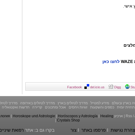
 אישי.
לצים
W
לחצו כאן
Facebook
del.icio.us
Digg
St
 בארץ ובעולם
מידע למטייל
מדריך לטיולים בארץ
מדריך לטיולים באירופה
מדריך לטיול
תחזית יומית
כספים והשקעות
זוגיות ויחסים
אוכל ומתכונים
קריירה
חדשות ואקטואליה
/
Rss
|
ארכיון
Healing
|
Horóscopos y Astrología
|
Horoskope und Astrologie
|
ология
|
Crystals Shop
הרת נגישות
I
פרסמו באתר
I
צור
בקרו גם ב: אתר
רפואת שיניים