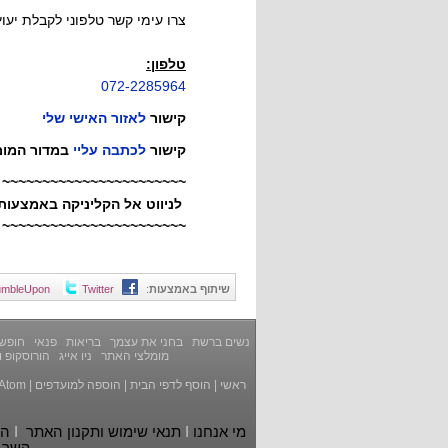
צרו עימי קשר טלפוני לקבלת יעוץ
טלפון:
072-2285964
קישור
לאזור האישי שלי
קישור
לכתבה עליי
במדור המומ
~~~~~~~~~~~~~~~~~~~~~~~
לניווט אל הקליניקה באמצעות AZE
~~~~~~~~~~~~~~~~~~~~~~~
שיתוף באמצעות
:
Twitter
umbleUpon
נשים ברשת
בחני את עצמך
בריאות
פנאי
חופשה
מומלצי האתר
ניו אייג
הורוסקופ ו
ראשי
|
הוסף לדפי הבית
|
הוספה למועדפים
|
Atom
מי אנחנו
I
תנאי שימוש ותקנון האתר
I
הצ