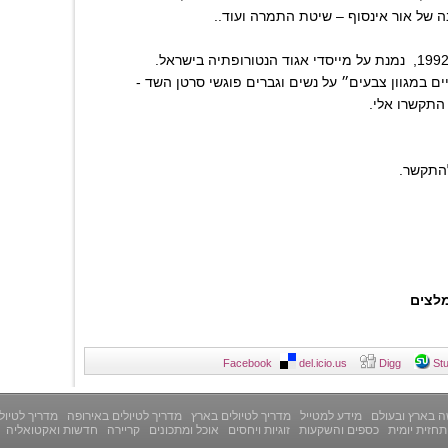
 של אור אינסוף – שיטת התמרה ועוד..
 במגוון צבעים״ על נשים וגברים פוגשי סרטן השד -
התקשרו אלי.
להתקשר.
לצים
Facebook
del.icio.us
Digg
St
 בארץ ובעולם
מידע למטייל
מדריך לטיולים בארץ
מדריך לטיולים באירופה
מדריך לטיול
תחזית יומית
כספים והשקעות
זוגיות ויחסים
אוכל ומתכונים
קריירה
חדשות ואקטואליה