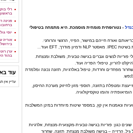
רלי בוקר
בראשון ל
פנינה רח
ברחובו
נדל
- נטורופתית מומחית מוסמכת. היא מתמחה בטיפולי
יוסי גול
אוריה עמ
יאותם ואורח חייהם במישור, הפיזי, הרגשי והרוחני.
בירושלי
ודרך, EFT ועוד...
ערן רוטש
בהוד הש
ולי פוריות לנשים וגברים בגישה טבעית, משולבת ומנצחת.
לט להריון, טיפולי הפריה ועוד.
חרור מפחדים וחרדות, טיפול באלרגיות, תזונה נכונה ומלמדת
עוד באו
לנפש.
עדיין אין ת
ייעצת ומטפלת בתזונה, תוספי מזון לחיזוק מערכת החיסון,
הומיאופתיה והומו טוקסיקולוגיה.
יות ונאמנות אין קץ, במספר שיטות מיוחדות במינן המשלבות
ונים כגון: פוריות בגישה טבעית-מקצועית-מנצחת, אלרגיות
ל גיל, הרזייה – בגישה משולבת מנצחת: תזונה, שחרור