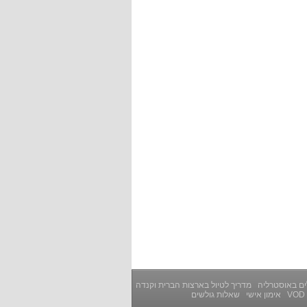
ים באוסטרליה
מדריך לטיול בארצות הברית וקנדה
VOD
אימון אישי
שאלות גולשים