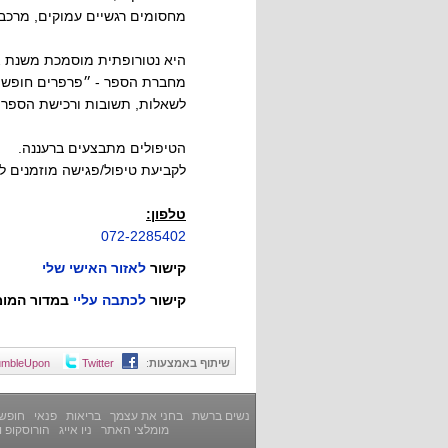
מחסומים רגשיים עמוקים, מרכבה
היא נטורופתית מוסמכת משנת 1992, נמנת על מייסדי אגוד הנטורופתיה בישראל.
מחברת הספר - ״פרפרים חופשיים
לשאלות, תשובות ורכישת הספר 
הטיפולים מתבצעים ברעננה.
לקביעת טיפול/פגישה מוזמנים 
טלפון:
072-2285402
קישור
לאזור האישי שלי
קישור
לכתבה עליי
במדור המומ
שיתוף באמצעות
:
Twitter
umbleUpon
נשים ברשת
בחני את עצמך
בריאות
פנאי
חופשה
מומלצי האתר
ניו אייג
הורוסקופ ו