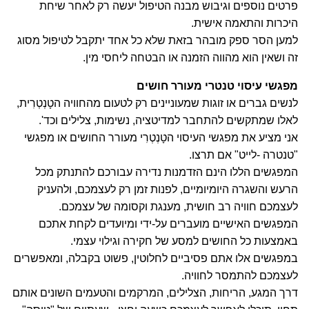
פרטים נוספים וגיבוש מבנה הטיפול יעשה רק לאחר שיחת
היכרות והתאמה אישית.
למען הסר ספק מובהר בזאת שלא כל אחד יתקבל לטיפול מסוג
זה ושאין הוא מהווה הזמנה או הבטחה ליחסי מין.
מפגשי עיסוי טנטרי מעורר חושים
לנשים גברים או זוגות שמעוניינים רק לטעום מהחוויה הטָנְטְרִית,
לאלו שמתקשים להתחבר למדיטציה, נשימות, צלילים וכד'.
אני מציע את מפגשי העיסוי הטָנְטְרִי מעורר החושים או מפגשי
"טנטרה -לייט" אם תרצו.
המפגשים הללו הינם הזדמנות נדירה עבורכם להתנתק מכל
הרעש והשגרה היומיומיים, לפנות זמן רק לעצמכם, ולהעניק
לעצמכם חוויה רב חושית, מענגת וקסומה של עצמכם.
המפגשים האישיים מועברים על-ידי ומיועדים לקחת אתכם
באמצעות כל החושים למסע של חקירה וגילוי עצמי.
במפגשים אלו אתם פסיביים לחלוטין, פשוט בקבלה, ומאפשרים
לעצמכם להתמסר לחוויה.
דרך המגע, הריחות, הצלילים, המרקמים והטעמים השונים אותם