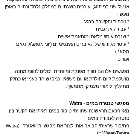
או של שני בני הזוג, ועורכים כשעתיים במהלכן נלמד ונחווה באופן
מעשי:
* נוכחות והקשבה ברגע
* עבודה אנרגטית
* שגרת עיסוי מלאה ומותאמת אישית
* עיסוי מקודש של האיברים האינטימיים (יוני מסאג'/לינגאם
מסאג')
ועוד...
מפגשים אלו הם חוויה מפנקת ומיוחדת ויכולים להוות מתנה
מושלמת ליום הולדת או יום נישואין, כמפגש חד פעמי או כחלק
מתהליך לימודי מעמיק ומתמשך.
מפגשי טנטרה במים - Watra
מאז הפעם הראשונה שחוויתי טיפול במים ראיתי את הקשר בין
טנטרה לעבודה במים.
החיבור שראיתי הביאה אותי לצור את מפגשי ה"וואטרה" (Watra
= Water-Tantra).