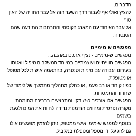
הדברים.
להציץ ואולי אף לעבור דרך השער הזה אל עבר החוויה של האין
סוף.
אל עבר האיחוד עם המארג הקוסמי והתרחבות התודעה שהם
הטנטרה.
מפגשים ש-מימיים
מפגשים ש-מימיים - נציף אתכם באהבה...
מפגשים חווייתיים ועוצמתיים במיוחד המשלבים טיפול וואטסו
בעירום ועבודה עם מיניות וטנטרה, בהתאמה אישית לכל מטופל
או מטופלת.
כפינוק חד או רב פעמי, או כחלק מתהליך מתמשך של לימוד של
שחרור והתמסרות.
מפגשים אלו אורכים כ75 דק' ומתבצעים בבריכה מחוממת
מקורה ופרטית ומהווים הזדמנות נדירה לחוות את המים ולגעת
בשמים.
בנוסף למפגש ש-מימי אישי ממטפל, ניתן להזמין מפגשים אילו
גם לזוג על ידי מטפל ומטפלת במקביל.