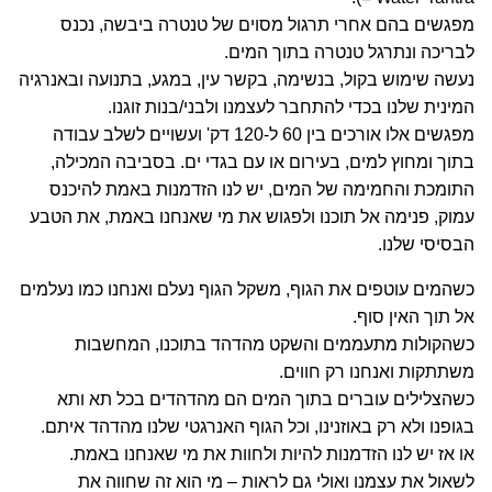
מפגשים בהם אחרי תרגול מסוים של טנטרה ביבשה, נכנס
לבריכה ונתרגל טנטרה בתוך המים.
נעשה שימוש בקול, בנשימה, בקשר עין, במגע, בתנועה ובאנרגיה
המינית שלנו בכדי להתחבר לעצמנו ולבני/בנות זוגנו.
מפגשים אלו אורכים בין 60 ל-120 דק' ועשויים לשלב עבודה
בתוך ומחוץ למים, בעירום או עם בגדי ים. בסביבה המכילה,
התומכת והחמימה של המים, יש לנו הזדמנות באמת להיכנס
עמוק, פנימה אל תוכנו ולפגוש את מי שאנחנו באמת, את הטבע
הבסיסי שלנו.
כשהמים עוטפים את הגוף, משקל הגוף נעלם ואנחנו כמו נעלמים
אל תוך האין סוף.
כשהקולות מתעממים והשקט מהדהד בתוכנו, המחשבות
משתתקות ואנחנו רק חווים.
כשהצלילים עוברים בתוך המים הם מהדהדים בכל תא ותא
בגופנו ולא רק באוזנינו, וכל הגוף האנרגטי שלנו מהדהד איתם.
או אז יש לנו הזדמנות להיות ולחוות את מי שאנחנו באמת.
לשאול את עצמנו ואולי גם לראות – מי הוא זה שחווה את