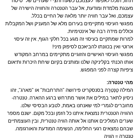
תחוו, תוכלו לאפשר לעצמכם כשעה וחצי - שעתיים של "טיסה"
מענגת מלמדת ומודעת, אל עבר הטנטרה והחוויה הישירה של
עצמכם, ואל עבר חוויה יותר מלאה של החיים בכלל.
מפגשי העיסוי מתקיימים בעירום מלא של המעניק ושל המקבל/ת
וכוללים מידה רבה של אינטימיות.
למרות שמתקיים בעיסוי זה מגע בכל חלקי הגוף, אין זה עיסוי
ארוטי ואין בכוונתו להביאכם לסיפוק מיני!
מפגשי העיסוי האישיים והזוגיים מתקיימים במרחב המקודש
אותו הכנתי בקליניקה שלנו ומותנים בקיום שיחת היכרות ותיאום
ציפיות קצרה לפני המפגש.
מהי טנטרה:
המילה טָנְטְרָה בסנסקריט פירושה "התרחבות" או "מארג", זהו
ניסיון לתאר במילים את אשר מתרחש ברגע ההארה. טנטרה-
מחוברים לגמרי למי שאנחנו באמת, לטבע הבסיסי שלנו.
ההוויה הטנטרית נמצאת איתנו כל הזמן ובכל מקום. ישנם מספר
שערים המוליכים אותנו אל אותה הוויה טנטרית, ובין העוצמתיים
שבהם נמצאים רגעי החלימה, הנשימה המודעת והאורגזמה.
טנטרה = הוויה