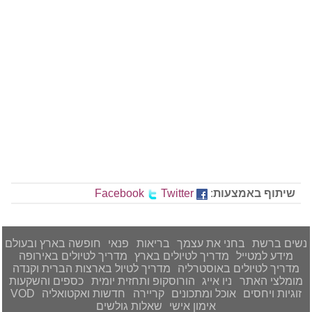
שיתוף באמצעות
:
Twitter
Facebook
נשים ברשת
בחני את עצמך
בריאות
פנאי
חופשה בארץ ובעולם
מידע למטייל
מדריך לטיולים בארץ
מדריך לטיולים באירופה
מדריך לטיולים באוסטרליה
מדריך לטיול בארצות הברית וקנדה
מומלצי האתר
ניו אייג
הורוסקופ ותחזית יומית
כספים והשקעות
זוגיות ויחסים
אוכל ומתכונים
קריירה
חדשות ואקטואליה
VOD
אימון אישי
שאלות גולשים