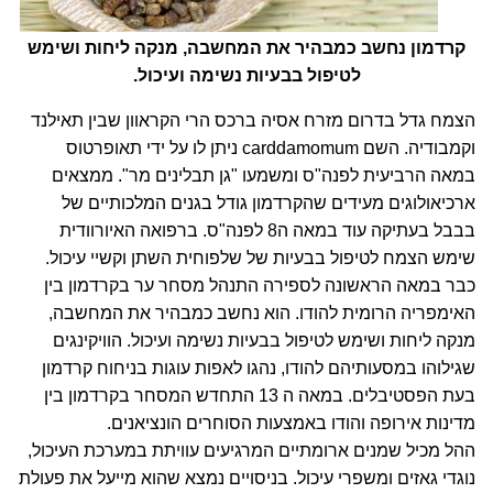
קרדמון נחשב כמבהיר את המחשבה, מנקה ליחות ושימש
לטיפול בבעיות נשימה ועיכול.
הצמח גדל בדרום מזרח אסיה ברכס הרי הקראוון שבין תאילנד
וקמבודיה. השם carddamomum ניתן לו על ידי תאופרטוס
במאה הרביעית לפנה"ס ומשמעו "גן תבלינים מר". ממצאים
ארכיאולוגים מעידים שהקרדמון גודל בגנים המלכותיים של
בבבל בעתיקה עוד במאה ה8 לפנה"ס. ברפואה האיורוודית
שימש הצמח לטיפול בבעיות של שלפוחית השתן וקשיי עיכול.
כבר במאה הראשונה לספירה התנהל מסחר ער בקרדמון בין
האימפריה הרומית להודו. הוא נחשב כמבהיר את המחשבה,
מנקה ליחות ושימש לטיפול בבעיות נשימה ועיכול. הוויקינגים
שגילוהו במסעותיהם להודו, נהגו לאפות עוגות בניחוח קרדמון
בעת הפסטיבלים. במאה ה 13 התחדש המסחר בקרדמון בין
מדינות אירופה והודו באמצעות הסוחרים הונציאנים.
ההל מכיל שמנים ארומתיים המרגיעים עוויתת במערכת העיכול,
נוגדי גאזים ומשפרי עיכול. בניסויים נמצא שהוא מייעל את פעולת