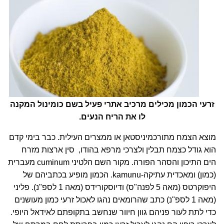
זרעי הכמון מכילים מרכיב אתרי פעיל בשם כומינול המקנה
לו את הריח הנעים.
מוצא הצמח מתורכמיניסטאן או ממצרים העילית. כבר בימי קדם
הוא גודל כצמח תבלין ולצרכי מרפא בהודו, סין ארצות מזרח
הים התיכון והסהר הפורה. מקור השם הלטיני cuminum מעברית
(כמון) ומאכדית עתיקה-kamunu. הכמון מופיע בכתביהם של
היפוקרטס (מאה 5 לפנה"ס) ודיוסקורידס (מאה 1 לספ"נ). פליני
(מאה 1 לספ"נ) כתב שהרומאים נהגו לאכול זרעי כמון מעושנים
כדי לתת לעור פניהם גוון חיוור שנחשב בתקופתם לאידאל היופי.