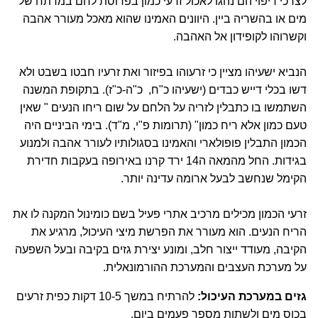
לצרכי ריפוי הם נהגו לאכול זרעי כמון בפרוסת לחם במרתח של
מים או בהשריה ביין. היוונים האמינו שהוא מאכל מעורר אהבה
וקשרוהו לקופידון אל האהבה.
הנביא ישעיהו מציין כי זרעוהו בפיזור ואת זרעיו חבטו בשבט ולא
דשו בכלי דייש כבדים (ישעיהו כ"ח, כ"ה-כ"ז). בתקופת המשנה
השתמשו בו כתבלין לזריה על הלחם על שום ריחו הנעים " שאין
טעם כמון אלא ריח כמון" (תרומות פ"י, מ"ד). בימי הביניים היה
הכמון התבלין פופולארי והאמינו בסגולותיו לעורר אהבה ולמנוע
בגידות. החל מהמאה ה14 ירד קרנו באירופה בעקבות חדירת
הקימל שנחשב לבעל ארומה עדינה יותר.
זרעי הכמון מכילים מרכיב אתרי פעיל בשם כומינול המקנה לו את
הריח הנעים. הוא מעורר את הפרשת מיצי העיכול, מרגיע את
הקיבה, מעודד ייצור חלב, ומונע יצירת גזים בקיבה ובעל השפעה
על מערכת העצבים והמערכת ההורמונאלית.
גזים במערכת העיכול:
להרתיח במשך 10-5 דקות כפית זרעים
בכוס מים ולשתות מספר פעמים ביום.