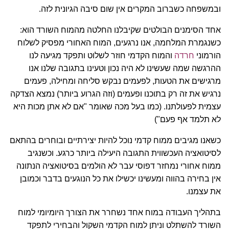
ובמשפחה כשברוב המקרים אין שום סיבה הגיונית לזה.
אחד הסימנים הבולטים שקיבלנו החלטה מהמוח השורד הוא:
כשנגמרת המלחמה, אנו נרגעים, המוח האחורי מפסיק לשלוח
הורמוני
חרדה
והמוח הקדמי חוזר לשלוט ותפקד מגיעה לנו
ההרגשה שמה שעשינו לא היה נכון וטעינו בתגובה שלנו אנו
מרגישים את הטעות, לפעמים נבקש סליחה ומחילה, פעמים
נרגיש את זה רק בתוכנו ופעמים (וזה הגרוע ביותר) נמצא הצדקה
עצמית לפעולתנו. (כמו בעל מכה שאומר "אם לא אתן מכות היא
לא תלמד אף פעם")
כשאנו מגיבים ממוח קדמי נוכל להיות יצירתיים ובוחרים בהתאם
לסיטואציה העכשווית התגובה היעילה ביותר כרגע. וכשנגיב
ממוח אחורי נמחזר דפוסי עבר לא הולמים בסיטואציה הנתונה
אין בחירה בהווה ומעשינו יכשילו את כל הנוגעים בדבר וכמובן
את עצמנו.
בתהליך העבודה במוח אחד נשחרר את הצורך היומיומי למוח
השורד להשתלט וניתן למוח הקדמי השקול והבחירי לתפקד