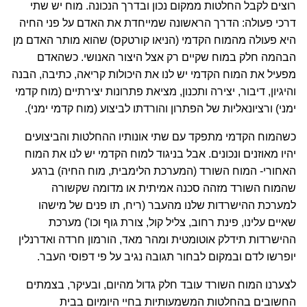
רוצים לקבל החלטות ממקום נכון ובדרך הנכונה. מוח יש שתי
דרכי פעולה: הדרך הראשונה שמייחדת את האדם על פני החיה
היא פעולה מהמוח הקדמי (הניאו קורטקס) שהוא מותר האדם מן
הבהמה חלק במוח שקיים רק אצל היצור האנושי. כשהאדם
מפעיל את המוח הקדמי יש לנו את היכולות קריאה, כתיבה, הבנה
והיגיון, דיבור, יצירה ותכנון, מציאת פתרונות יצירתיים (מוח קדמי
ימני) ורציונאליות של הפתרון והורדתו לביצוע (מוח קדמי ימני).
כשהמוח הקדמי מתפקד עם שתי אונותיו ההחלטות והביצועים
יהיו מאוזנים ונכונים. אבל בניגוד למוח הקדמי יש לנו את המוח
האחורי- המוח השורד (המערכת הלימבית, מוח החיה) ברגע
שהמוח השורד מזהה סכנה אמיתית או מדומה שקשורה
למערכת ההישרדות שלנו מהעבר (ריח, תו פנים של מישהו
שאיים עלינו, פינת רחוב, צליל קול, צורת גוף וכו') מערכת
ההישרדות תידלק אוטומטית ומהר מאד, הורמון חרדה ואדרנלין
יופרשו לדם ובמקום לבחור תגובה נגיב על פי דפוסי העבר.
לצערנו המוח השורד עובד חלק גדול מהיום, ובעיקר, בצמתים
החשובים בהחלטות המשמעותיות בחיי היומיום בבית