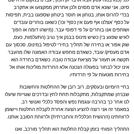
סיוט, אני שונא אדם מסוים ולכן אתרחק ממקצועו או אתקרב
בכדי להרוס אותו, בטחון או חוסר ביטחון שספגנו בבית, תפיסות
על כסף 'אצלנו אף פעם אין כסף' וכו') כשאנו בוחרים עובדים
ושותפים אנו בוחרים על פי דפוסי עבר. (מישהו דומה או הפוך
לאיש שפגע בי) כשיש מינוס בבנק איך נגיב (התעלמות, כעס,
שוק אפור או בחירה של תהליך בחירי לטיפול במינוס, סכסוך עם
אדם מעסיק/ עובד, כשאדם מחפש עבודה האמונה שלו מהעבר
תקשה או תעזור על מציאת עבודה טובה. כשאדם בחרדה הוא
אינו יכול לבחור בפעולה הנכונה אלא החרדות מוליכות אותו אל
בחירות מוטעות על פי חרדותיו.
בחיי היומיום ובעסקים, רוב רובן של ההחלטות והחשובות
שבניהן שמתקבלות, מתקבלות תחת לחץ ובדרכים שגוייות שיעלו
לנו אחר כך בהרבה עוגמת נפש והפסד כלכלי ואנושי רב.
במאמר זה אני רוצה להציע הצעה אחרת לקבלת החלטות ויישומן
לרווחתינו (הרגשית הכלכלית והחברתית) ולרווחת הסובב אותנו.
התהליך המוחי בזמן קבלת החלטות הוא תהליך מורכב, ואנו