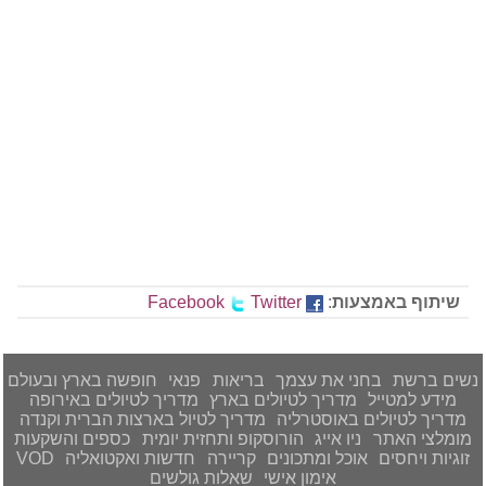
שיתוף באמצעות
:
Twitter
Facebook
נשים ברשת
בחני את עצמך
בריאות
פנאי
חופשה בארץ ובעולם
מידע למטייל
מדריך לטיולים בארץ
מדריך לטיולים באירופה
מדריך לטיולים באוסטרליה
מדריך לטיול בארצות הברית וקנדה
מומלצי האתר
ניו אייג
הורוסקופ ותחזית יומית
כספים והשקעות
זוגיות ויחסים
אוכל ומתכונים
קריירה
חדשות ואקטואליה
VOD
אימון אישי
שאלות גולשים