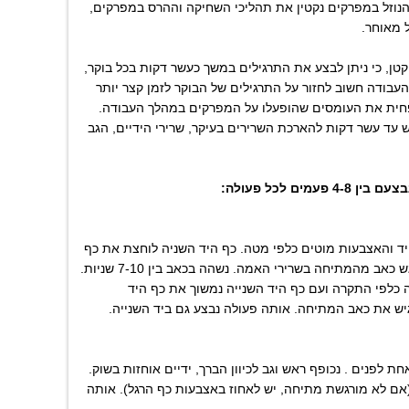
נוזל במפרקים נקטין את תהליכי השחיקה וההרס במפרקים,
 מאוחר.
קטן, כי ניתן לבצע את התרגילים במשך כעשר דקות בכל בוקר,
עבודה חשוב לחזור על התרגילים של הבוקר לזמן קצר יותר
חית את העומסים שהופעלו על המפרקים במהלך העבודה.
 עד עשר דקות להארכת השרירים בעיקר, שרירי הידיים, הגב
מים לכל פעולה:
יד והאצבעות מוטים כלפי מטה. כף היד השניה לוחצת את כף
היד הישרה כלפי מטה עד שמורגש כאב מהמתיחה בשרירי האמה. נשהה בכאב בין 7-10 שניות.
כלפי התקרה ועם כף היד השנייה נמשוך את כף היד
ש את כאב המתיחה. אותה פעולה נבצע גם ביד השנייה.
חת לפנים . נכופף ראש וגב לכיוון הברך, ידיים אוחזות בשוק.
יחה בין 7-10 שניות (אם לא מורגשת מתיחה, יש לאחוז באצבעות כף הרגל). אותה