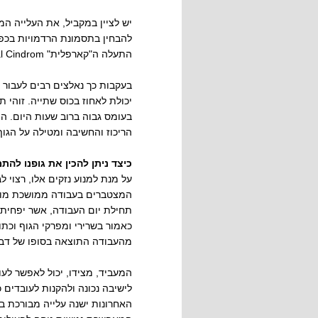
יש לציין במקביל, את העלייה 
להבחין בתסמונת הרדמויות בכפ
התעלה ה"קארפלית" C.T.S Carpal Tunal Cindrom (תסמונת התעלה של שורש כף היד).
בעקבות כך נאלצים רבים לעבור
יכולת לאחוז בכוס שתייה. זוהי
בעומס גבוה ברוב שעות היום. ה
הריכוז והחשיבה ומטילה על הגוף
כיצד ניתן להכין את גופנו להת
על מנת למנוע נזקים אלו, רצוי 
המצטברים בעבודה ממושכת מול 
תחילת יום העבודה, אשר יפחית
כאמור בשרירי ומפרקי הגוף וכתו
מהעבודה התוצאה בסופו של דבר
המעביד, מצידו, יכול לאפשר לעו
לישיבה נכונה ולהקנות לעובדים 
האחרונות ישנה עלייה מבורכת 