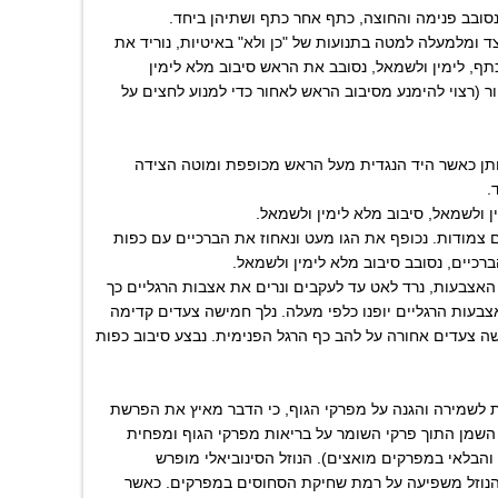
ד ומלמעלה למטה בתנועות של "כן ולא" באיטיות, נוריד את
תף, לימין ולשמאל, נסובב את הראש סיבוב מלא לימין
ר (רצוי להימנע מסיבוב הראש לאחור כדי למנוע לחצים על
מותן כאשר היד הנגדית מעל הראש מכופפת ומוטה הצידה
.
ים צמודות. נכופף את הגו מעט ונאחוז את הברכיים עם כפות
ברכיים, נסובב סיבוב מלא לימין ולשמאל.
ת האצבעות, נרד לאט עד לעקבים ונרים את אצבות הרגליים כך
צבעות הרגליים יופנו כלפי מעלה. נלך חמישה צעדים קדימה
שה צעדים אחורה על להב כף הרגל הפנימית. נבצע סיבוב כפות
ת לשמירה והגנה על מפרקי הגוף, כי הדבר מאיץ את הפרשת
א השמן התוך פרקי השומר על בריאות מפרקי הגוף ומפחית
והבלאי במפרקים מואצים). הנוזל הסינוביאלי מופרש
נוזל משפיעה על רמת שחיקת הסחוסים במפרקים. כאשר