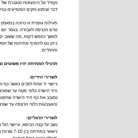
נקפיד על הימצאות מוגברת של ה
דבר שימנע נזקים המופיעים בגיל
פעילות גופנית זו כרוכה במאמץ 
טרם הכניסה לעבודה. בגמר יום ה
למשך כחמש דקות, מה ששוב יפ
ניתן גם להוסיף מתיחות של חמש
והרגליים.
תרגילי המתיחה יהיו פשוטים ונבצעם בין 4-8 פע
לשרירי הידיים:
ניישר יד אחת לפנים כאשר כף ה
נסובב את כף היד הישרה שתפנה 
והאצבעות כלפי הרצפה עד שנרגי
לשרירי הרגליים:
נשב על קצה הכיסא, וניישר רגל א
נישאר במת