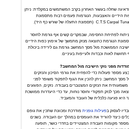
המדאיגה שחלה בעשור האחרון בקרב המשתמשים במקלדת: ניתן
ות הידיים והאצבעות, הנגרמות פעמים רבות מתסמונת
 ניתוח לפתיחת החסימה, שבמקרים קשים אף גורמת לחוסר
 תסמונת הנגרמת כתוצאה מנזק מתמשך של אימוץ כפות הידיים
ישיבה הממושכת מול מסך המחשב גורמת גם לירידה ביכולת
 תחושת לאות וכבדות ולעייפות בעיניים.
מודדות מפני נזקי הישיבה מול המחשב?
לבצע מספר פעולות כדי להפחית את גורמי הסיכון והנזקים
מסך המחשב: ניתן להכין את הגוף לתפקוד משופר לפני
 משמעותית את הנזקים המצטברים בעבודה. נזקים, הפוגעים
צאה מכך לנזק תפקודי וחוסר נוחות, עד כדי היעדרות ממושכת
 היא פגיעה כלכלית של העובד והמעביד.
בדיו לעסוק ב
פעילות גופנית
מודרכת ומכוונת שתכין את גופם
כלים כיצד להוריד את העומסים במהלך יום העבודה. בשנים
במספר מקומות העבודה המצטיידים בחדרי כושר, תופעה