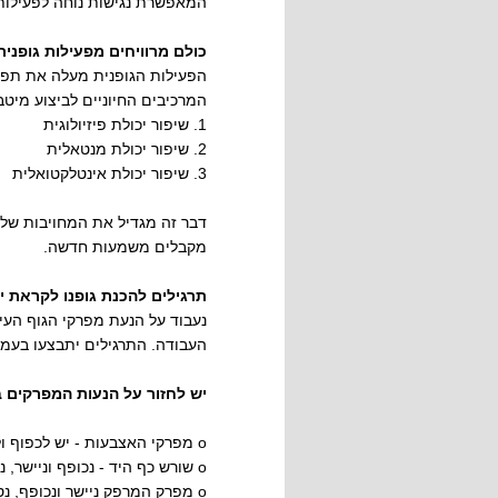
המאפשרת נגישות נוחה לפעילות
כולם מרוויחים מפעילות גופנית
הפעילות הגופנית מעלה את תפק
המרכיבים החיוניים לביצוע מיטב
1. שיפור יכולת פיזיולוגית
2. שיפור יכולת מנטאלית
3. שיפור יכולת אינטלקטואלית
דבר זה מגדיל את המחויבות של ה
מקבלים משמעות חדשה.
תרגילים להכנת גופנו לקראת י
נעבוד על הנעת מפרקי הגוף העיק
העבודה. התרגילים יתבצעו בעמי
יש לחזור על הנעות המפרקים בין 4-8 פעמים לכל מפרק ובאי
o מפרקי האצבעות - יש לכפוף ולפשוט את האצבעות (לאגרף את היד ולפשוט את האצבעות(
o שורש כף היד - נכופף וניישר, נסובב סיבובים מלאים לימין ולשמאל.
o מפרק המרפק ניישר ונכופף, נסובב פנימה והחוצה.