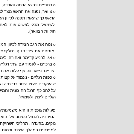
o כתפיים ונבצע הרמה והורדה, נסובב פנימה והחוצה, כתף אחר כתף ושתיהן ביחד.
o צוואר, נפנה את הראש מצד לצ
הראש כך שהאוזן תפנה לכיוון הכ
ולשמאל, מבלי לפשוט אותו לאחו
חוליות הצוואר).
o נטה את הגב הצידה לכיוון ה
ומותחת את צידי הגוף ונחליף צד
o אגן להניע קדימה ואחורה, לימין ולשמאל, סיבוב מלא לימין ולשמאל.
o ברכיים - לעמוד עם שתי רגלי
הידיים. ניישר ונכופף קלות את ה
o כפות רגליים - נעמוד על קצו
שהעקבים ינעצו היטב בריצפה וא
על להב כף הרגל החיצונית וחמי
רגליים לימין ולשמאל.
פעילות גופנית זו היא משמעותי
הסינוביה (הנוזל הסינוביאלי הו
נזקים. בהעדרו, תהליכי השחיקה 
למפרקים במהלך השינה וכמות ה