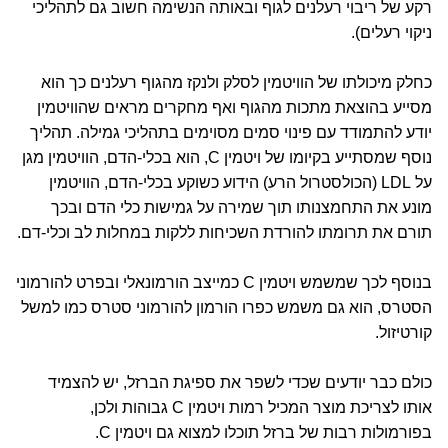
רקע של ריבוי רעלנים לגוף ובאותה הנשימה חשוב גם לתהליכי
ניקוי רעלים).
כחלק מיכולתו של הוויטמין לסלק ולנקז מהגוף רעלנים כך הוא
מסייע בהוצאת מתכות מהגוף ואף מחקרים מראים שהוויטמין
יודע להתמודד עם פינוי סמים מסוימים בתהליכי גמילה. תהליך
נוסף שמסתייע בקיומו של ויטמין C, הוא בכלי-הדם, הוויטמין מגן
על LDL (הכולסטרול הרע) הידוע כשוקע בכלי-הדם, הוויטמין
מונע את התחמצנותו תוך שמירה על גמישות כלי הדם ובכך
תורם את תרומתו להורדת השכיחות ללקות במחלות לב וכלי-דם.
בנוסף לכך שמשמש ויטמין C כמייצב הורמונאלי ובפרט להורמוני
הסטרס, הוא גם משמש כפרו הורמון להורמוני סטרס כמו למשל
קורטיזול.
כולם כבר יודעים שכדי לשפר את ספיגת הברזל, יש להצמיד
אותו לצריכת מוצר המכיל רמות ויטמין C גבוהות ולכן,
בפורמולות רבות של ברזל תוכלו למצוא גם ויטמין C.