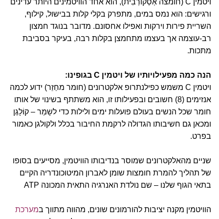
ויטמין C (חומצה אְסְקֹורְבִית), הוא אחד הוויטמינים היותר עדינים
ורגישים: הוא נמס במים, מתפרק בקלי קלות בבישול, קילוף,
השריית פירות וירקות ואפילו אחסונם. מדובר בנוגד חמצון
רב-עוצמה אך בעצמו מתחמצן בקלות רבה, בעיקר בסביבת
מתכות.
הנה כמה מפעילויותיו של ויטמין C בגופינו:
ויטמין C משמש כפילנתרופ אלקטרונים (חומר מחַזֵר) ידוע לכמה
אנזימים (8) חשובים ובפעילותו זו, הוא משתתף בשינוי של אותו
חומר שכל הנשים בעולם פועלות ימים ולילות כדי לשָמֵר – קוֹלָגֶן
ומכאן גם חשיבותו הגדולה לרקמת החיבור בכלל ולקולגן כאמור
בפרט.
שניים מהאלקטרונים שמוסר בנדיבותו הוויטמין, מסייעים בסופו
של תהליך להמרת חומצות שומן לאברון המיטוכונדריה הקיים
בתאי הגוף שלנו – שם נולדת האנרגיה התאית המכונה ATP
הוויטמין מקנה יציבות להורמונים שונים, מהווה מתווך ב
מערכת