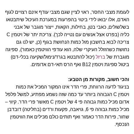
לעומת מצבי החסר, ראוי לציין שגם מצבי עודף אינם רצויים לגוף
האדם, אלו יבואו לידי ביטוי בהפרעות במערכת העיכול שיתבטאו
בשלשולים, כאבי בטן, בחילות, הקאות, ייצור מוגבר של אבני
כליה (בפרט אצל אנשים עם נטייה לכך). צריכת יתר של ויטמין C
צריכה לבוא בחשבון מול כמות הנחושת בגוף (כן, יש לנו גם
נחושת כשהזולל העיקרי שלה, הוא עודפי הוויטמין כאמור), ספיגה
מוגברת של
ברזל
(יכול להתבטא בגרד/נימול/שקיעה בכלי-דם)
ביטול ספיגת ויטמין B12 ואף הרס תאי-דם אדומים.
והכי חשוב, מקורות מן הטבע:
בניגוד לדעה הרווחת, פרי הדר אינו המקור המכיל את כמות
ויטמין C הגבוהה ביותר עד כמה שזה נשמע מפתיע, למשל פלפל
אדום מכיל כמות גבוהה פי 4 של ויטמין C מאשר פרי הדר. קיווי –
מכיל כמות גבוהה פי 6, גויאבה, פקעות ורדים (בחליטה) דובדבן
שחור, פירות הדר כאמור ואף תותים כולם מכילים את הוויטמין
הנכסף.