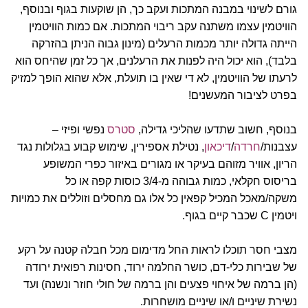
גורם לשינוי במבנה המתכות ועקב כך, הן שוקעות בגוף ובנוסף,
הוויטמין עצמו משתנה עקב ריבוי המתכות. אם כמות הוויטמין
הייתה גדולה יותר מכמות הרעלים (מינון גבוה הניתן בהזרקה
בלבד), הוא יכול היה לפנות את הרעלנים, אך כל זמן שהיחס הוא
לרעתו של הוויטמין, לא די שאין בו תועלת, אלא שהוא הופך למזיק
בפרט לציבור המעשנים!
בנוסף, חשוב שתדעו שהליכי גדילה,
סטרס
נפשי ופיזי –
עצבנות/
חרדה
/
דיכאון
, נטילת אספירין, שימוש קבוע בגלולות נגד
הריון, אוויר מזוהם בעיקר או מגורים באיזור כפרי המשופע
בריסוס חקלאי, כמות גבוהה מ-3/4 כוסות קפה או כל
משקה/מאכל המכיל קפאין כל אלו גם מחסלים וזוללים את כמויות
ויטמין C שכבר קיים בגוף.
מצבי חסר תוכלו לראות החל מדימום מכל חבלה קטנה על רקע
של שבירות כלי-דם, כושר החלמה ירוד, חסינות רפואית ירודה
(הן ברמה של איחוי פצעים והן ברמה של חולי חוזר ונשנה) ועד
נשירת שיניים ו/או שיניים מושחרות.