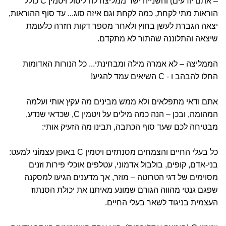
– אתם יודעים) והשנייה ישר ממליצה לה ליטול ויטמין C כולל
הוראות מתי לקחת, כמה לקחת וגם איזה סוג... עד סוף ההוראות,
יצאה הגברת לעשן בחוץ ולאחר מספר דקות חזרה כלעומת
שיצאה והתלוננה שהתור לא מתקדם.
הממליצה – לא אמרה מילה ומבחינתי... כל הנורות האדומות
החלו להבהב ו - C השיאים עמד להגיע!
אתם ודאי מתפלאים ולא ממש מבינים מה עקץ אותי ועלמה
המהומה, ובכן – הנה כמה מילים על ויטמין C, שכדאי שנדע,
מבטיחה לכם שעד סוף הכתבה, תבינו מה הזעיק אותי:
כל בעלי החיים והצמחים מסנתזים ויטמין C באופן עצמוֹני למעט:
בני-אדם, קופים, בולבול אדמוני, עטלפים אוכלי פירות וזנים
מסוימים של דגי הטרוטה – מוזר, אך מדענים הגיעו למסקנה
שפגם גנטי מהווה הגורם שמונע מאיתנו את יכולת הסנתוז
העצמית בניגוד לשאר בעלי החיים.