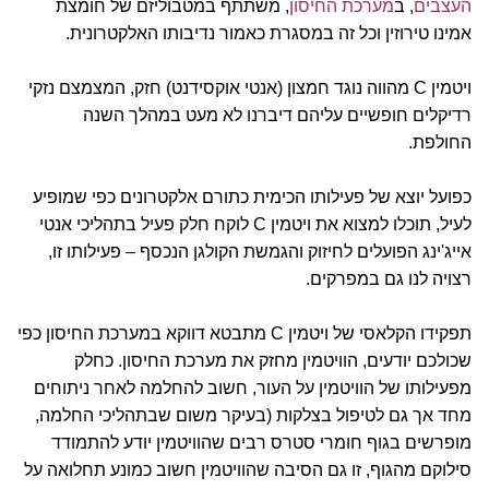
העצבים
, ב
מערכת החיסון
, משתתף במטבוליזם של חומצת
אמינו טירוזין וכל זה במסגרת כאמור נדיבותו האלקטרונית.
ויטמין C מהווה נוגד חמצון (אנטי אוקסידנט) חזק, המצמצם נזקי
רדיקלים חופשיים עליהם דיברנו לא מעט במהלך השנה
החולפת.
כפועל יוצא של פעילותו הכימית כתורם אלקטרונים כפי שמופיע
לעיל, תוכלו למצוא את ויטמין C לוקח חלק פעיל בתהליכי אנטי
אייג'ינג הפועלים לחיזוק והגמשת הקולגן הנכסף – פעילותו זו,
רצויה לנו גם במפרקים.
תפקידו הקלאסי של ויטמין C מתבטא דווקא במערכת החיסון כפי
שכולכם יודעים, הוויטמין מחזק את מערכת החיסון. כחלק
מפעילותו של הוויטמין על העור, חשוב להחלמה לאחר ניתוחים
מחד אך גם לטיפול בצלקות (בעיקר משום שבתהליכי החלמה,
מופרשים בגוף חומרי סטרס רבים שהוויטמין יודע להתמודד
סילוקם מהגוף, זו גם הסיבה שהוויטמין חשוב כמונע תחלואה על