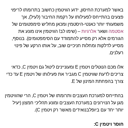
באשר למערכת החיסון, ידוע הוויטמין כחשוב בתרומתו לריפוי
פצעים בהתייחס לפעילותו על רקמת החיבור (לעיל), אך
משמעותי יותר כאנטי-היסטמין ומכאן מחליש סימפטומים של
אסטמה
ושאר
אלרגיות
– (שימו לב! הוויטמין אינו מונע את
הגורמים אלא רק מסייע להתמודד עם הסימפטומים). בנוסף,
מסייע לדלקות ומחלות חניכיים שוב, על אותו הרקע של פינוי
רעלנים.
אלו מכם הנוטלים ויטמין E ומעוניינים ליטול גם ויטמין C, כדאי
צריכים לדעת שוויטמין C מגביר את פעילותו של ויטמין E עד כדי
צורך בהפחתת המינון של E.
בהתייחס למערכת העצבים ותרומתו של ויטמין C, הרי שהוויטמין
מגן על הנוירונים במערכת העצבים ומונע תהליכי חמצון (יעיל
יותר יחד עם ביופלבנואידים מאשר רק ויטמין C).
חוסר ויטמין C: