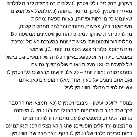
כעקרון, תהליכים זוללי ויטמין C עלולים בה במידה לגרום לדלדול
מאגרי הוויטמין, לפיכך מחסור בתזונה (כמו למשל אצל אנשים
שאינם אוכלים ירקות ופירות), בעיות ספיגה (מחלות
מעיים/קנדידה), פציעות, ניתוחים והחלמה ממחלות קשות,
מחלות כרוניות שוחקות מערכת החיסון וויטמינים ממשפחת B,
מחלות קור והצטננויות, פגיעות שונות במערכת העיכול, צריכת
מים מתוספי כלור (הפוגע בספיגת ויטמין C), שימוש
באנטיביוטיקה הידוע כפוגע באיזון הפלורה של המעיים וגם בישול
של למעלה מ-180 מעלות ו/או בישול ממושך גם אם
בטמפרטורה נמוכה יותר – כל אלו, ידועים מראש כזוללי ויטמין C
ואם אתם נימנים על סעיף אחד מאלו המופיעים כאן, אתם
עשויים להיות מדוללי הוויטמין לעיל.
בנוסף, ידוע כי עישון – מבזבז ויטמין C (כאן תמצאו את ההסבר
לכך שכל הנורות האדומות הבהבו לי בתור) ויטמין C משתנה
ברמה הכימית, במפגש שלו עם מתכות רעילות וחומרים
מחמצנים (רדיקלים חופשיים) שהגוף לא מצליח לפנות אותם עם
כמות סבירה בלבד של ויטמין C בגוף. נוצר מצב שבו הוויטמין