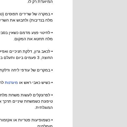
המיועדת רק לו.
• במקרה של שרירים תפוסים (טו
מלח בנדיבות) ולחבוש את השריר,
• לחיטוי פצע מדמם כשאין בסבי
מלח תחטא את המקום.
• לכאב גרון, דלקת חניכיים ואפי
החוצה, 3 פעמים ביום ותעלם במהרה המצוקה.
• במקרים של עודפי ליחה ודלקת
• כשיש כאבי ראש או
מיגרנות
להנ
• לפרונקלים לעשות משחת מלח 
טיפונת כשמשחת שיניים תרכך א
המוגלתית.
• כשמופיעות פטריות או אקזמות 
מומלחים.