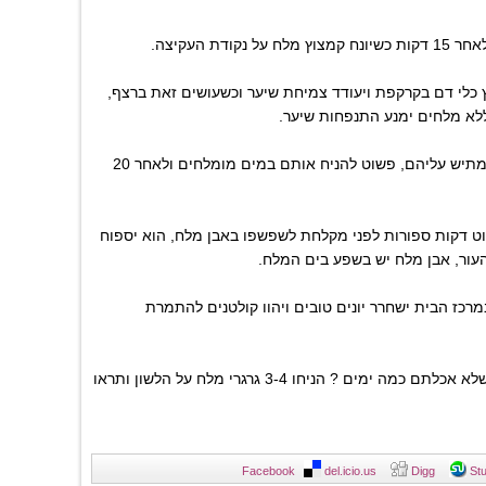
ודת העקיצה.
 כלי דם בקרקפת ויעודד צמיחת שיער וכשעושים זאת ברצף,
לא מלחים ימנע התנפחות שיער.
• רגליים נפוחות אחרי יום ארוך ומתיש עליהם, פשוט להניח אותם במים מומלחים ולאחר 20
שוט דקות ספורות לפני מקלחת לשפשפו באבן מלח, הוא יספוח
עור, אבן מלח יש בשפע בים המלח.
רכז הבית ישחרר יונים טובים ויהוו קולטנים להתמרת
• אבדה תחושת הרעב ומוצאים שלא אכלתם כמה ימים ? הניחו 3-4 גרגרי מלח על הלשון ותראו
Facebook
del.icio.us
Digg
St