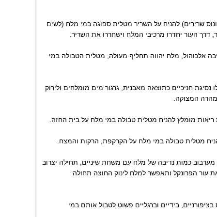
נוס שרירים) להניח על השריר מטלית ספוגה במי מלח (לשים
 דרך העור יחדרו מרכיבי המלח וישחררו את השריר.
בה אלכוהול, מלח יהווה תחליף מעולה, מטלית הטבולה במי
לו נסיגת חניכיים כתוצאה מאבנית, גרגור מים מומלחים ולירוק
 ריאות מומלץ להניח מטלית טבולה במי מלח על בית החזה.
יח מטלית טבולה במי מלח על הקרקפת, הרקות והמצח.
מערבוב כמות נדיבה של מלח עם משחת שיניים, תחילה יצרוב
ת עור הפרונקל ותאפשר למלח לינוק החוצה תחולה
בציפורניים, בידיים וברגליים פשוט לטבול אותם במי