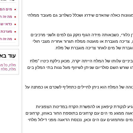
מים הם 
מגוונות כאלה שהאדם שידרג ושכלל כשלרוב גם מעובד ממלחי
מה זה ת
כדאי שת
מערכת 
כלורי, כשבאותה מידה הגוף נזקק גם למים ולשני מרכיבים
מה זה 
, צריכה מוגברת או מועטה ממלח תגרור אחריה מצבי חולי
וגברת של מים לאחר צריכה מוגברת של מלח.
עוד באו
יניים עלותו של המלח הייתה יקרה, מכאן נילקח כינויו "מלח
מלח
,
כל מה
" ושמו הלועזי Salarium וזהו שורש השם סולריום שניתן לשיזוף מעל גגות בתי המלון בים
מלח
,
מלח 
הה של המלח הוא ניתן לחיילים כתחליף לשכרם או כמתנה על
ע לנקודת קיפאון או להפשרת הקרח במדינות הצפוניות
אגה ממגע מי הים עם קרחונים בתוספת החור באוזון, קרחונים
ם ומתמזגים עם הים וכאן, נכנסת הדאגה מפני דילול מלחי