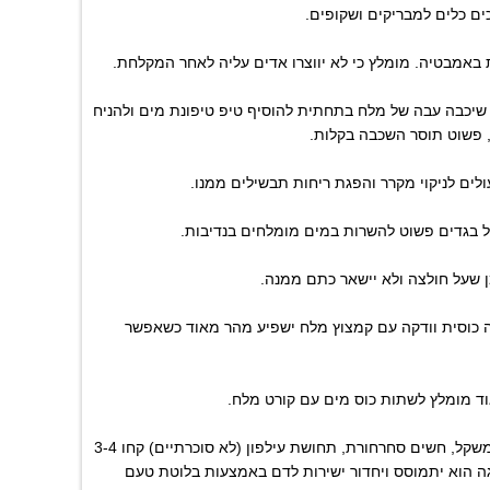
ם כלים למבריקים ושקופים.
באמבטיה. מומלץ כי לא יווצרו אדים עליה לאחר המקלחת.
 שיכבה עבה של מלח בתחתית להוסיף טיפ טיפונת מים ולהניח
לים לניקוי מקרר והפגת ריחות תבשילים ממנו.
ל בגדים פשוט להשרות במים מומלחים בנדיבות.
 שעל חולצה ולא יישאר כתם ממנה.
 כוסית וודקה עם קמצוץ מלח ישפיע מהר מאוד כשאפשר
אוד מומלץ לשתות כוס מים עם קורט מלח.
• טונוס הגוף מסייע באיזון שיווי משקל, חשים סחרחורת, תחושת עילפון (לא סוכרתיים) קחו 3-4
ה הוא יתמוסס ויחדור ישירות לדם באמצעות בלוטת טעם