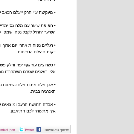
• מעקיצה ע"י חרק ייעלם הכאב לאחר 15 דקות כשיונח קמצוץ מלח על נק
• חפיפת שיער עם מלח גס ימריץ
השיער יתחיל לקבל נפח. שמפו ל
דקות תיעלם הנפיחות.
• כשרוצים עור גוף יפה וחלק פ
אליו רעלנים שטרם השתחררו מה
• אבן מלח מים המלח כשמונח במ
האנרגיה בבית.
איך מתעורר לכם התיאבון.
שיתוף באמצעות
:
Twitter
umbleUpon