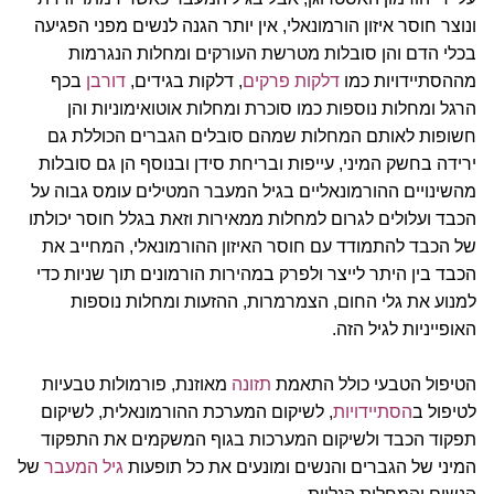
ונוצר חוסר איזון הורמונאלי, אין יותר הגנה לנשים מפני הפגיעה
בכלי הדם והן סובלות מטרשת העורקים ומחלות הנגרמות
מההסתיידויות כמו
דלקות פרקים
, דלקות בגידים,
דורבן
בכף
הרגל ומחלות נוספות כמו סוכרת ומחלות אוטואימוניות והן
חשופות לאותם המחלות שמהם סובלים הגברים הכוללת גם
ירידה בחשק המיני, עייפות ובריחת סידן ובנוסף הן גם סובלות
מהשינויים ההורמונאליים בגיל המעבר המטילים עומס גבוה על
הכבד ועלולים לגרום למחלות ממאירות וזאת בגלל חוסר יכולתו
של הכבד להתמודד עם חוסר האיזון ההורמונאלי, המחייב את
הכבד בין היתר לייצר ולפרק במהירות הורמונים תוך שניות כדי
למנוע את גלי החום, הצמרמרות, ההזעות ומחלות נוספות
האופייניות לגיל הזה.
הטיפול הטבעי כולל התאמת
תזונה
מאוזנת, פורמולות טבעיות
לטיפול ב
הסתיידויות
, לשיקום המערכת ההורמונאלית, לשיקום
תפקוד הכבד ולשיקום המערכות בגוף המשקמים את התפקוד
המיני של הגברים והנשים ומונעים את כל תופעות
גיל המעבר
של