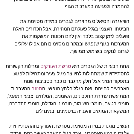
להחמרה ולפגיעה במערכות הגוף.
הוויאגרה והסיאליס מחזירים לגברים במידה מסוימת את
הביטחון העצמי בגלל פעולתם המהירה, אבל הכדורים האלה
פועלים לזמן קצוב בלבד ואין להם תכונות המשקמות את
המערכות בגוף שנפגעו ובמקרים מסוימים הם אפילו עלולים
לגרום לנזקים בשימוש ממושך.
אחת הבעיות של הגברים היא
טרשת העורקים
ומחלות הקשורות
להסתיידויות שמתחילות להיווצר מגיל צעיר ומתחילות לפגוע
בתפקוד המיני אצל חלק מהגברים כבר בסביבות שנות
הארבעים לחייהם וזאת בגלל הלחץ הנפשי, ה
תזונה
המערבית
המתועשת עתירת החלבונים, השומנים, המלחים, צבעי המאכל,
חומרי הטעם, חומרי השימור, הורמוני הגדילה, חומרי ההדברה,
המשקאות המוגזים והענייה בויטמינים ובמינרלים.
הנשים מוגנות במידה מסוימת מטרשת העורקים וההסתיידויות
על ידי הורמון האסטרוגן, אבל בגיל המעבר כאשר רמתו יורדת