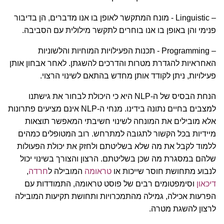
– Linguistic - מונח המתקשר לאופן בו אנו מדברים, הן בדיבור
פנימי והן באופן בו אנו בוחרים לתקשר מילולית עם הסביבה.
– Programming - תכנות הפעילויות המוחיות והלשוניות
האחראיות להגדרת מטרות והדרכים להשגתן. לאחר אבחון אותן
פעילויות, ניתן לקודד אותן מחדש בהתאם לשינוי הרצוי.
הנחת הבסיס של ה-NLP היא כי היכולת לבחור את גישתנו
למצבים בחיים נתונה בידינו. מנחי ה-NLP אינם מציעים פתרונות
אלא מובילים את המונחה לשינוי חשיבתי המאפשר תוצאות
מיידיות בכל הקשור לתגובה למתרחש. רוב המטופלים כמהים
ללמוד לקבל את מה שלא בשליטתם ולחזק את יכולת הפעולות
שלהם במסגרת מה שכן בשליטתם. הרצון והצורך בשינוי יכול
לנבוע מתחושת חוסר שייכות או
טראומה
המובילה ל
חרדה
,
דיכאון
וסימפטומים רבים של פוסט טראומה, התמודדות עם
הפרעות אכילה, גמילה מהתמכרויות ותחושת תקיעות המובילה
לרצון להשגת מטרה.