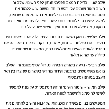
שלב שני – בדיקת המצב הפנימי הנתון לפני השינוי: שלב זה
חשוב מאוד ושמים עליו דגש מיוחד, משום שיש ללמוד את
הסביבה שאנו חיים בתוכה כדי ליצור את השינוי. אדם שרוצה,
למשל, לשים סוף להתמכרות כלשהי, חייב לדעת מה הוא רוצה
במקום, מה ימלא את החסר ואיך השינוי ישפיע על חייו.
שלב שלישי - חיזוק משאבים וביטחון עצמי: לכל אחד מאיתנו היו
רגעים בהם הצלחנו, שמחנו, אהבנו, חיבקנו וצחקנו. בשלב זה אנו
חוזרים לאותם רגעים ומתמלאים בהם, ממש כמו שמטעינים
סוללה עד שהיא מלאה.
שלב רביעי - נגיעה בשורש הבעיה ונטרול הסימפטום: זהו השלב
בו אנו משתמשים בתכנות וקידוד מחדש בקשרים שנוצרו בין תאי
העצב במוחנו (סינפסות).
שלב חמישי - שימור השינוי וחיזוק הסינפסות: על מנת לאפשר
לשינוי להיטמע ולהישמר לטווח הארוך.
המפגשים בנויים משיחה וטכניקות של NLP וחשוב להתאים את