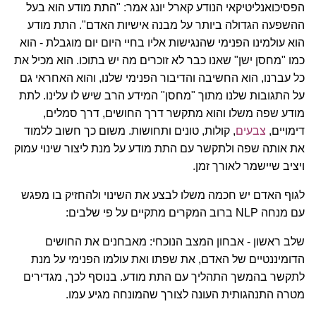
הפסיכואנליטיקאי הנודע קארל יונג אמר: "התת מודע הוא בעל
ההשפעה הגדולה ביותר על מבנה אישיות האדם". התת מודע
הוא עולמינו הפנימי שהנגישות אליו בחיי היום יום מוגבלת - הוא
כמו "מחסן ישן" שאנו כבר לא זוכרים מה יש בתוכו. הוא מכיל את
כל עברנו, הוא החשיבה והדיבור הפנימי שלנו, והוא האחראי גם
על התגובות שלנו מתוך "מחסן" המידע הרב שיש לו עלינו. לתת
מודע שפה משלו והוא מתקשר דרך החושים, דרך סמלים,
דימויים,
צבעים
, קולות, טונים ותחושות. משום כך חשוב ללמוד
את אותה שפה ולתקשר עם התת מודע על מנת ליצור שינוי עמוק
ויציב שיישמר לאורך זמן.
לגוף האדם יש חכמה משלו לבצע את השינוי ולהחזיק בו מפגש
עם מנחה NLP ברוב המקרים מתקיים על פי שלבים:
שלב ראשון - אבחון המצב הנוכחי: מאבחנים את החושים
הדומיננטיים של האדם, את שפתו ואת עולמו הפנימי על מנת
לתקשר בהמשך התהליך עם התת מודע. בנוסף לכך, מגדירים
מטרה התנהגותית העונה לצורך שהמונחה מגיע עמו.