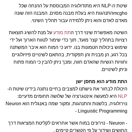
שיטת ה-NLP היא מתודולוגיה המבוססת על ההנחה שכל
mcghoהתנהגות היא בעלת מבנה מסוים. המבנה הזה שונה
מאדם לאדם והוא ניתן ללמידה עבור תהליך השינוי.
השיטה מאפשרת שינוי דרך ה
תת מודע
על מנת להשיג תוצאות
רצויות בתהליך קצר מועד, תוך כדי שימור לטווח הארוך ועל ידי
שימוש ביכולות הטמונות בנו. ידוע כי המוח הוא איבר המשתנה
בכל רגע, הן מבנית והן תפקודית, בהתאם לשינויים פיזיולוגיים
וחוויות רגשיות שהאדם חווה, ומכך ניתן להבין כי המוח פתוח
וניתן לשינויים.
התת מודע הוא מחסן ישן
היכולת לבחור את גישתנו למצבים בחיים נתונה בידינו שיטת ה-
NLP
היא למעשה אינטגרציה של שלושה תחומים מדעיים:
נוירולוגיה, בלשנות והתנהגות, ומקור שמה באנגלית הוא Neuron
Linguistic Programming -
- Neuron - נוירונים במוח אשר אחראים לקליטת המציאות דרך
החושים ושידור על פי הקשרים קיימים .