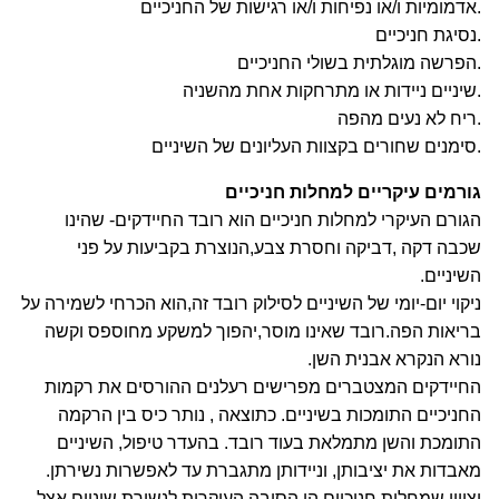
.אדמומיות ו/או נפיחות ו/או רגישות של החניכיים
.נסיגת חניכיים
.הפרשה מוגלתית בשולי החניכיים
.שיניים ניידות או מתרחקות אחת מהשניה
.ריח לא נעים מהפה
.סימנים שחורים בקצוות העליונים של השיניים
גורמים עיקריים למחלות חניכיים
הגורם העיקרי למחלות חניכיים הוא רובד החיידקים- שהינו
שכבה דקה ,דביקה וחסרת צבע,הנוצרת בקביעות על פני
השיניים.
ניקוי יום-יומי של השיניים לסילוק רובד זה,הוא הכרחי לשמירה על
בריאות הפה.רובד שאינו מוסר,יהפוך למשקע מחוספס וקשה
נורא הנקרא אבנית השן.
החיידקים המצטברים מפרישים רעלנים ההורסים את רקמות
החניכיים התומכות בשיניים. כתוצאה , נותר כיס בין הרקמה
התומכת והשן מתמלאת בעוד רובד. בהעדר טיפול, השיניים
מאבדות את יציבותן, וניידותן מתגברת עד לאפשרות נשירתן.
יצויין שמחלות חניכיים הן הסיבה העיקרית לנשירת שיניים אצל