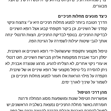
מבוגרים.
כיצד מונעים מחלות חניכיים
הדרך הטובה ביותר למנוע מחלות חניכיים היא ע"י צחצוח וניקוי
קפדני של השיניים, וכן ביקור תקופתי קבוע אצל רופא השיניים
לבדיקת החניכיים. בנוסף לבדיקת החניכיים, הצוות הדנטלי ינחה
אותך לגבי שיטות יעילות לשמירה על הגיינת הפה.
טיפול מקצועי ותקופתי שיעשהעל-ידי רופא השיניים או השיננית,
יסלק רובד ואבנית ממקומות אליהן מברשת השיניים, חוט דנטלי
או עזרי ניקוי אחרים, לא הצליחו להגיע. מרגע שנוצרה אבנית, לא
ניתן להסירה בלי טיפול מקצועי של רופא שיניים או של שיננית.
הקפדה על מילוי הוראות אלו תעזור למנוע מחלות חניכיים וכן
לשמור על שיניך לאורך ימים.
מהן דרכי הטיפול
אפשרויות הטיפול שונות ומושפעות מסוג המחלה ודרגת
חומרתה.כאשר מחלת החניכיים נמצאת בשלביה הראשונים,יש
לפעול להסרת האבנית,וקבלת הדרכה להגיינה נכונה של הפה.