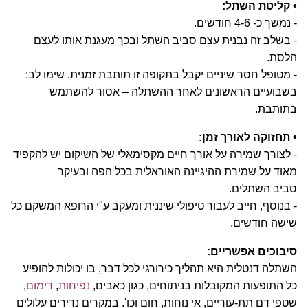
• קליטת השתל:
- נמשך כ- 4-6 חודשים.
- בשלב זה נבנית עצם סביב השתל ובכך מעגנת אותו לעצם
הלסת.
- מטופל חסר שיניים יקבל בתקופה זו תותבת זמנית. שימו לב:
בשבועיים הראשונים לאחר ההשתלה – אסור להשתמש
בתותבת.
• תחזוקה לאורך זמן:
- לצורך שמירה על אורך חיים מקסימאלי של השיקום יש להקפיד
מאוד על שמירת ההיגיינה האוראלית בכל הפה ובעיקר
סביב השתלים.
- בנוסף, חייב לעבור טיפולי שיננית ומעקב ע"י הרופא המשקם כל
שישה חודשים.
סיבוכים אפשריים:
השתלה דנטלית היא תהליך כירורגי לכל דבר, בו יכולות להופיע
כל התופעות המקובלות בניתוחים, כגון כאבים,
נפיחות
,
דימום
,
שטפי דם תת-עוריים, אי נוחות, חום וכו'. במקרים נדירים עלולים