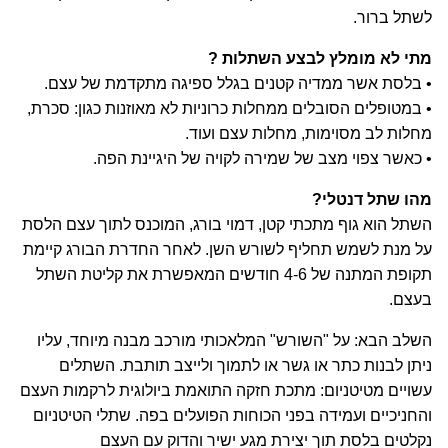
לשתל ברור.
מתי לא מומלץ לבצע השתלות ?
• בלסת אשר ממדיה קטנים בגלל ספיגה מתקדמת של עצם.
• במטופלים הסובלים ממחלות כרוניות לא מאוזנות כגון: סכרת,
מחלות לב מסוימות, מחלות עצם ועוד.
• כאשר צפוי מצב של שמירה לקויה של היגיינת הפה.
מהו שתל דנטלי?
השתל הוא גוף מתכתי קטן, דמוי בורג, המוכנס לתוך עצם הלסת
על מנת לשמש תחליף לשורש השן. לאחר החדרת הבורג קיימת
תקופת המתנה של 4-6 חודשים המאפשרת את קליטת השתל
בעצם.
השלב הבא: על "השורש" המלאכותי מורכב מבנה מיוחד, עליו
ניתן לבנות כתר או גשר או לתמוך ולייצב תותבת. השתלים
עשויים מטיטניום: מתכת חזקה התואמת ביולוגית לרקמות העצם
והחניכיים ועמידה בפני הכוחות הפועלים בפה. שתלי הטיטניום
נקלטים בלסת תוך יצירת מגע ישיר והדוק עם העצם