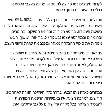
לקרות סיבוכים כמו פריצה לסינוס או פגיעה בעצבי הלסת או
בכלי דם העוברים בתוך הלסת.
ההצלחה בשתלים גבוהה, בדרך כלל, ונעה בין 90%-95%. היא
תלויה בגורמים שונים, שחלקם עדיין לא ידועים, ובין השאר תלויה
בשיטת העבודה, ברופא הכירורג וברופא המשקם, בחומרים
ובחומרים ובמתרפא עצמו (בעיקר גיל, בריאות, ועישון). העישון
מפחית את סיכויי ההצלחה מאחר ומעכב את יצירת וריפוי העצם.
עם זאת, קיימים מקרים בהם הטיפול נכשל מסיבות שונות -
שחלק לא תמיד ברורות. הכישלון יכול לקרות מיד לאחר בצוע
ההשתלה, לאחר מספר חודשים ואף לאחר סיום השיקום
הפרותטי. הכישלון מתבטא בכך שלא נוצר איחוי בין העצם
והשתל - או שהאיחוי הראשוני שנוצר נספג, השתל מאבד אחיזתו
בעצם וחייבים להוציאו.
במקרים כאלה ניתן לבצע, בדרך כלל, השתלה חוזרת לאחר כ-3
חודשים. למרבה הצער, אין באפשרות הרפואה המודרנית
להבטיח הצלחה בכל מקרה של שיקום על גבי שתלים, זאת