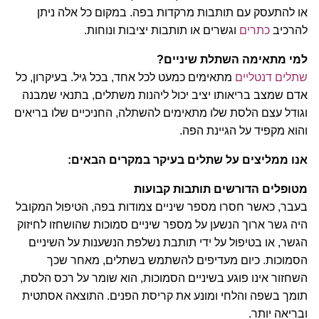
או להתעסק עם תותבות מרקדות בפה. במקום כל אלה ניתן
להרכיב
כתרים
וגשרים או תותבות יציבות ונוחות.
למי מתאימה השתלת שיניים?
שתלים דנטליים
מתאימים כמעט לכל אחד, בכל גיל. בעיקרון, כל
אדם שמצב בריאותו יציב יכול ליהנות משתלים, בתנאי שמבנה
וגודל עצם הלסת שלו מתאימים להשתלה, החניכיים שלו בריאים
והוא מקפיד על הגיינת הפה.
אנו ממליצים על שתלים בעיקר במקרים הבאים:
מטופלים הדורשים תותבות קבועות
בעבר, כאשר חסרו מספר שיניים צמודות בפה, הטיפול המקובל
היה גשר ארוך הנשען על מספר שיניים סמוכות שהושחזו לחיזוק
הגשר, או בטיפול על ידי תותבת נשלפת הנשענות על השיניים
הסמוכות. כיום מעדיפים להשתמש בשתלים, מאחר שכך
השחזור אינו פוגע בשיניים הסמוכות, הוא שומר על רכס הלסת,
תומך בשפה והלחי ומונע את קריסת הפנים. התוצאה אסתטית
ובריאה יותר.