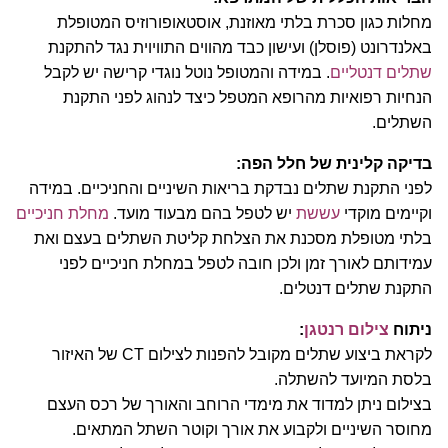
מחלות כגון סכרת בלתי מאוזנת, אוסטאופורוזיס המטופלת
באלנדרונט (פוסלן) ועישון כבד מהווים התוויוית נגד להתקנת
שתלים דנטליים
. במידה והמטופל נוטל נוגדי קרישה יש לקבל
הנחיות רפואיות מהרופא המטפל כיצד לנהוג לפני התקנת
השתלים.
בדיקה קלינית של חלל הפה:
לפני התקנת שתלים נבדקת בריאות השיניים והחניכיים. במידה
וקיימים מוקדי
עששת
יש לטפל בהם מבעוד מועד.
מחלת חניכיים
בלתי מטופלת מסכנת את הצלחת קליטת השתלים בעצם ואת
עמידותם לאורך זמן ולכן חובה לטפל במחלת חניכיים לפני
התקנת שתלים דנטלים.
ניתוח
צילום רנטגן
:
לקראת ביצוע שתלים מקובל להפנות לצילום CT של האיזור
בלסת המיועד להשתלה.
בצילום ניתן למדוד את מימדי הרוחב והאורך של רכס העצם
מחוסר השיניים ולקבוע את אורך וקוטר השתל המתאים.