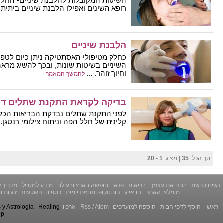
השיטות המקובלות להלבנת שיניים- החל 
רופא השינים ואפילו הלבנת שיניים ביתית. .
הלבנת שיניים
כחלק מטיפולי האסתטיקה ניתן כיום לטפל 
השיניים בשיטות שונות, ובכך להשיג מראה 
וחיוך זוהר. ...
להמשך המאמר
בדיקה לקראת התקנת שתלים דנ
לפני התקנת שתלים נבדקת הבריאות הכל
קלינית של חלל הפה וניתוח צילומי רנטגן. .
סך הכל:
35
| מציג:
1 - 20
נשים ברשת
בחני את עצמך
בריאות
פנאי
חופשה בארץ ובעולם
מידע למטייל
מדריך ל
מומלצי האתר
ניו אייג
הורוסקופ ותחזית יומית
כספים והשקעות
זוגיות 
ראשי
|
הוסף לדפי הבית
|
הוספה למועדפים
|
Atom
/
Rss
|
ארכיון
Healing
|
y Astrología
op