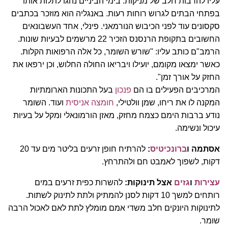
עליו להרבות חלב של מניקות. בימי הביניים נהגו לתלות אותו
בפתחי הבתים לגרוש רוחות רעות. באנגליה הוא מוזכר בכתבים
סקסונים עוד לפני הכיבוש הנורמאני. פינלי, אחד העשבונאים
החשובים בתקופת הרנסנס הזכיר 22 מרשמים לבעיות שונות.
הרמב"ם כותב עליו: "שורש השומר, כל אלה הרפואות הקלות.
כאשר ימצאו מקומם, יועילו ויבריאו החולה החלוש, וכן ירפאו את
החזק על אורך זמן".
המרכיבים הפעילים בו הם
פנכון
בעל התכונות הארומתיות
המקנה לו את ריחו, שמן וולטילי,
חומצה אניסית
ועוד. השומר
נודע ברבות הימם כצמח מחזק, מאזן הורמונאלי ומקל על בעיות
עיכול ונשימה.
אסתמה ו
ברונכיטיס
:
להרתיח חופן זרעים בליטר מים עד 20
דקות, לשפוך לאמבט חם ולהתרחץ.
עצירות
ו
גזים
אצל תינוקות:
להשרות כפית זרעים במים
רותחים למשך 10 דקות לסנן להמתיק ולתת לתינוק לשתות.
לתינוקות היונקים חלב משדי אמם מומלץ לתת לאם לאכול הרבה
שומר.