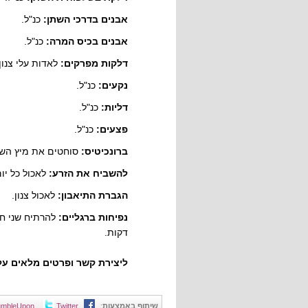
אבנים בדרכי השתן:
כנ"ל.
אבנים בכיס המרה:
כנ"ל.
דלקות מפרקים:
לאדות עלי צנו
נקעים:
כנ"ל.
דליות:
כנ"ל.
פצעים:
כנ"ל.
ברונכיטיס:
סוחטים את מיץ השור
להשביח את הזרע:
לאכול כל יום
הגברת התיאבון:
לאכול צנון.
נפיחות ברגליים:
להרתיח שני חו
דקות.
ליצירת קשר ופרטים מלאים ע
שיתוף באמצעות
:
Twitter
umbleUpon