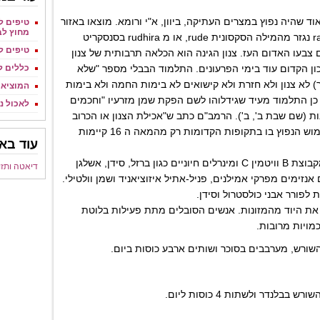
וד שהיה נפוץ במצרים העתיקה, ביוון, א"י ורומא. מוצאו באזור
טיפים ל
מחוץ לב
מזרח הים התיכון. שמו raphanus נגזר מהמילה הסקסונית rude, או מ rudhira בסנסקריט
טיפים ל
צבעו האדום העז. צנון הגינה הוא הכלאה תרבותית של צנון
ן הקדום עוד בימי הפרעונים. התלמוד הבבלי מספר "שלא
כללים ל
 לא צנון ולא חזרת ולא קישואים לא בימות החמה ולא בימות
המוציא 
כן התלמוד מעיד שגידלוהו לשם הפקת שמן מזרעיו "וחכמים
לאכול נכ
ות (שם שבת ב', ב'). הרמב"ם כתב ש"אכילת הצנון או הכרוב
מסיר צרידות הקול". למרות השימוש הנפוץ בו בתקופות הקדומות רק מהמאה ה 16 קיימות
עוד באו
הצנון מכיל ניכרת של ויטמינים מקבוצת B וויטמין C ומינרלים חיוניים כגון ברזל, סידן, אשלגן
דיאטה ותזו
אנזימים מפרקי אמילנים, פניל-אתיל איזוציאניד ושמן וולטילי.
 לפורר אבני כולסטרול וסידן.
 את היוד מהמזונות. אנשים הסובלים מתת פעילות בלוטת
מויות מרובות.
ורש, מערבבים בסוכר ושותים ארבע כוסות ביום.
בבלנדר ולשתות 4 כוסות ליום.