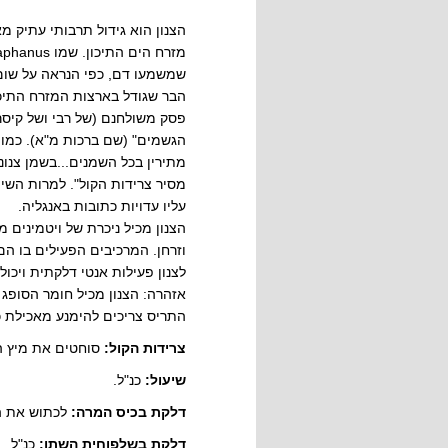
הצנון הוא גידול תרבותי עתיק מא
שמשמעו דם, כפי הנראה על שום 
הבר שגודל בארצות המזרח התיכו
פסק משולחנם (של רבי ושל קיסר)
הגשמים" (שם ברכות מ"א). כמו 
מתירין בכל השמנים...בשמן צנונ
עליו עדויות כתובות באנגליה.
וזרחן. המרכיבים הפעילים בו הם 
לצנון פעילות אנטי דלקתית ויכולת
אזהרה: הצנון מכיל חומר הסופג
התריס צריכים להימנע מאכילת כ
צרידות הקול:
סוחטים את מיץ הש
שיעול:
כנ"ל.
דלקת בכיס המרה:
לכתוש את השורש 
דלקת בשלפוחית השתן:
כנ"ל.