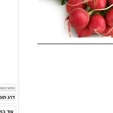
שיתוף באמצ
דרג תוכ
עוד במד