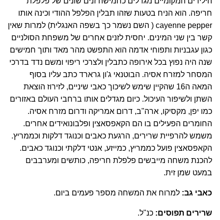
הילידים המקומיים מגדלים כחמישה זנים שונים של פלפלת
חריפה. הוא הניח בטעות שזהו תבלין הפלפל ההודי וכינה אותו
cayenne pepper ( השם נשמר כך בשפה האנגלית) למרות שאין
קשר בין שני המינים. יחסית לזנים אחרים של משפחת הסולניים
כגון עגבניות ותפוחי אדמה הוא התפשט מהר מאד ותוך חמישים
שנה היה נפוץ בכל אירופה כתבלין ולצרכי ריפוי ומשם נדד בדרכי
המסחר למזרח אסיה. הבוטנאי ג'ון גרארד כתב עליו בסוף
המאה ה16 שהקיין שימש לשיכוך כאבי שיניים, לזירוז הוצאת
השתן ולשיפור העיכול. כיום מגדלים אותו ברחבי העולם באזורים
כמו יפן, מקסיקו, ארה"ב, דרום אמריקה ודרום מזרח אסיה.
החומרים הפעילים בו הם הקאפסאצין ופלבונואידים אחרים.
משמש להרפיית שרירים, הרגעת כאבים וכנוגד דלקות וכממריץ.
הקאפסאצין פועל כממריץ, כמייזע, אנטי דלקתי וכנוגד כאבים.
להכנת משחה מייבשים פלפלת חריפה, כותשים ומערבבים
במעט שמן זית.
כאבי גב:
למרוח את המשחה מספר פעמים ביום.
שרירים תפוסים:
כנ"ל.