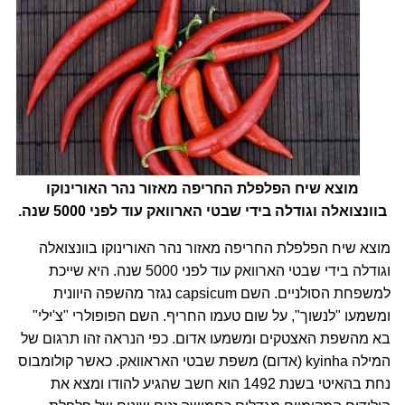
מוצא שיח הפלפלת החריפה מאזור נהר האורינוקו
בוונצואלה וגודלה בידי שבטי הארוואק עוד לפני 5000 שנה.
מוצא שיח הפלפלת החריפה מאזור נהר האורינוקו בוונצואלה
וגודלה בידי שבטי הארוואק עוד לפני 5000 שנה. היא שייכת
למשפחת הסולניים. השם capsicum נגזר מהשפה היוונית
ומשמעו "לנשוך", על שום טעמו החריף. השם הפופולרי "צ'ילי"
בא מהשפת האצטקים ומשמעו אדום. כפי הנראה זהו תרגום של
המילה kyinha (אדום) משפת שבטי האראוואק. כאשר קולומבוס
נחת בהאיטי בשנת 1492 הוא חשב שהגיע להודו ומצא את