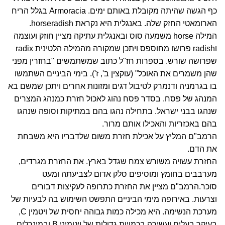
כף הגשה שהיתה מקובלת באותם ימים. Armoracia בגלל הריח
הארומאטי החזק שלה. באנגלית היא נקראת horseradish.
המילה horse משמעה סוס ובאנגלית עתיקה מציין חוזק ועוצמה
וradish פרושו מחוספס ויתכן שמקורה מהמילה הלטינית radix
שפרושה שורש. בספרות חז"ל כתוב שמשתמשים "בחזרין מפני
שהן משמרים את האוכל" (עוקצין ב', ז'). בימי הביניים השתמשו
בו בגרמניה ודנמרק לטיבול דגים ומזונות אחרים ויתכן שמשם בא
המנהג של פסח. בסדר פסח נהוג לאכול חזרת כמנהג המצרים
שנהגו בבני ישראל. בתחילה נהגו בהם במתיקות וסופה שנהגו
בהם באכזריות והאכילו אותם מרור.
הרמב"ם המליץ על אכילת חזרת משום שלדבריו היא משבחת
את הדם.
החזרת עשויה משורש צמח שגדל בארץ. את החזרת מגרדים,
מערבבים בחומץ ומוסיפים סלק אדום לצביעתה ומעט
סוכר.הרמב"ם מציין את החזרת כתרופה לעקיצות דבורים
וצרעות. באירופה מימי הביניים התפשט השימוש בה לבעיות של
מערכת הנשימה. היא מכילה כמות גבוהה יחסית של ויטמין C,
בעיקר בעלים ועשירה בכמויות גדולות של ויטמיני B ובמינרלים