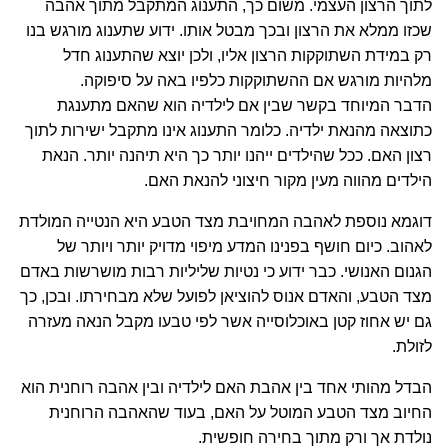
לתוך הרצון העצמי. משום כך, התענוג המתקבל מתוך אהבה
שכזו ממלא את הרצון ובכך מבטל אותו. ידוע שתענוג מורגש בנו
רק במידת השתוקקות הרצון אליו, ולכן יוצא שהתענוג חדל
מלהיות מורגש אם ההשתוקקות כלפיו באה על סיפוקה.
הדבר המיוחד בקשר שבין אם לילדיה הוא שהאם מתענגת
כתוצאה מהנאת ילדיה. כלומר התענוג אינו מתקבל ישירות לתוך
רצון האם. ככל שהילדים ייהנו יותר כך היא תיהנה יותר. הנאת
הילדים מהווה מעין מקור חיצוני להנאת האם.
דוגמא נוספת לאהבה המחויבת מצד הטבע היא הנטייה המולדת
לאהוב. כיום חושף בפנינו המדע מיפוי מדויק יותר ויותר של
הגנום האנושי. כבר ידוע כי נטיות שליליות רבות מושרשות באדם
מצד הטבע, והאדם אנוס להוציאן לפועל שלא מבחירתו. ובכן, כך
גם יש אחוז קטן באוכלוסייה אשר לפי טבעו מקבל הנאה מעזרה
לזולת.
הבדל מהותי אחד בין אהבת האם לילדיה ובין אהבה רוחנית הוא
החיוב מצד הטבע המוטל על האם, בעוד שהאהבה הרוחנית
נולדת אך ורק מתוך בחירה חופשית.