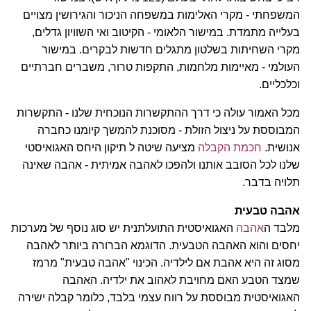
המשפחתי - מקרי האלימות במשפחה הניכור והגירושין מצויים
בעלייה מתמדת. במישור הלאומי - הקיטוב ואי השוויון גדלים,
מקרי השחיתות בשלטון מתגלים חדשות לבקרים. במישור
העולמי - מאיימות מלחמות, התקפות טרור, משברים חברתיים
וכלכליים.
מכל האמור עולה כי דרך ההתקשרות הנוכחית שלנו - התקשרות
המבוססת על ניצול הזולת - מסוכנת להמשך קיומנו כחברה
אנושית.
חכמת הקבלה
מציעה שיטה ל תיקון היחס האגואיסטי
שלנו לכל הסובב אותנו ולהפכו לאהבה אמיתית - אהבה שאינה
תלויה בדבר.
אהבה טבעית
מלבד ה
אהבה
האגואיסטית התועלתנית יש סוג נוסף של מערכות
יחסים והוא האהבה הטבעית. הדוגמא הברורה ביותר לאהבה
מסוג זה היא אהבת אם לילדיה. הכינוי "אהבה טבעית" מרמז
שמצד הטבע האם מחויבת לאהוב את ילדיה. האהבה
האגואיסטית מבוססת על רווח עצמי בלבד, כלומר קבלה ישירה