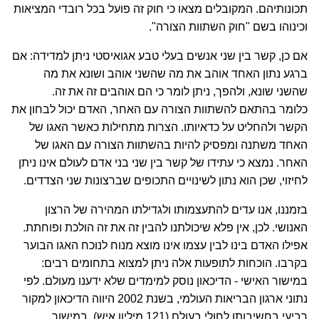
תכונותיהם. המקובלים מצאו כי חוק זה פועל בכל רובדי המציאות
וכינוהו בשם "חוק השתוות הצורה".
אם כן, קשר בין שני אנשים בעלי טבע אגואיסטי ניתן למדידה: אם
ברגע נתון האחד אוהב את מה שהשני אוהב ושונא את מה
שהשני שונא, ולהפך, ניתן לומר כי הם אוהבים זה את זה.
כלומר בהתאם להשתוות הצורה עם האחר, האדם יכול לבחון את
הקשר ולהחליט על כדאיותו. הצרות מתחילות כאשר האגו של
האחד משתנה ומפסיק להיות בהשתוות הצורה עם האגו של
האחר. נמצא כי עתידו של קשר בין שני בני אדם לעולם אינו ניתן
לחיזוי, שכן הוא נתון לשינויים התכופים שברצונות שני הצדדים.
בזמננו, אנו עדים להתעצמותו ולגדילתו המהירה של הרצון
האנושי. לכן, אין פלא שיכולתנו להבין זה את זה הולכת ופוחתת.
אפילו האדם בינו לבין עצמו אינו מוצא מנוח לנוכח האגו הבוער
בקרבו. הוכחות לתופעות אלה ניתן למצוא בתחומים רבים:
במישור האישי - הדיכאון נוסק למימדים שלא ידענו מעולם. לפי
נתוני ארגון הבריאות העולמי, בשנת 2002 היווה הדיכאון למקור
רביעי בחשיבותו לחולי בעולם (121 מיליון איש). במישור