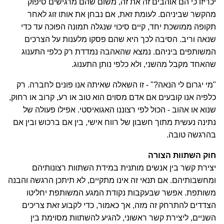
יכריזו כי הם אוהבים זה את זה, משום שהם מרגישים סיפוק
מהקשר שביניהם. לעומת זאת, אם נבחן את אותו זוג לאחר
תקופה ממושכת יחד, קיים סיכוי שנגלה תמונה הפוכה עד כדי
שנאה וריב. הסיבה לכך היא שהם פסקו מלענות על הצרכים
המשותפים ביניהם. נמצא שהאהבה נמדדת רק כלפי התענוג
שהאחד מקבל מהשני, ולא כלפי נותן התענוג.
"מי יגרום לי הנאה?" - זו השאלה שאיתה אנו פונים לחברה. רק
כלפיה אנו קובעים אם אדם מסוים הוא טוב או רע, קרוב או רחוק,
שנוא או אהוב - הכול לפי רצוננו האגואיסטי. אפילו פעולה של
נתינה נעשית מתוך חשבון של רווח אישי, בין אם ברכוש ובין אם
בהרגשה טובה.
חוק השתוות הצורה
יצירת קשר בין אנשים מותנית במידת השתוות רצונותיהם
ומחשבותיהם. אם תנאי זה אינו מתקיים, לא תיתכן הרגשה והבנה
משותפת. אפשר שבעקבות נקודת המגע המשותפת יחליטו
הצדדים להתרחק זה מזה, אך כאמור, כדי לקבוע זאת צריכים
השניים, ליצירת קשר ראשוני, להגיע להשתוות מסוימת בין