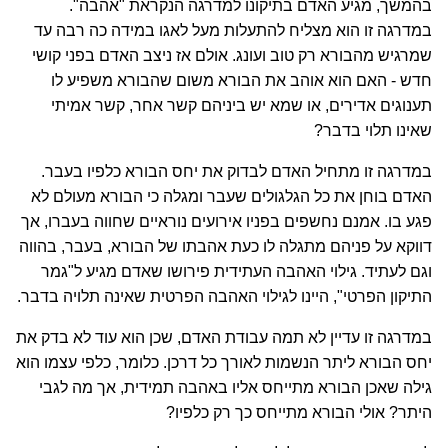
בהמשך, מגיע האדם בתיקונו למדרגה הנקראת "אהבה".
במדרגה זו הוא מצליח להתעלות מעל לאגו במידה כה רבה עד
שמרגיש מהבורא רק טוב ועונג. אולם אז ניצב האדם בפני קושי
חדש - האם הוא אוהב את הבורא משום שהבורא משפיע לו
תענוגים אדירים, או שמא יש ביניהם קשר אחר, קשר אמיתי
שאינו תלוי בדבר?
במדרגה זו מתחיל האדם לבדוק את יחס הבורא כלפיו בעבר.
האדם בוחן את כל הגלגולים שעבר ומגלה כי הבורא מעולם לא
פגע בו. אמנם נחשפים בפניו אירועים נוראיים שחווה בעברו, אך
דווקא על פניהם מתגלה לו כעת אהבתו של הבורא, בעבר, בהווה
וגם לעתיד. גילוי האהבה העתידית פירושו שאדם מגיע ל"גמר
התיקון הפרטי", היינו לגילוי האהבה הפרטית שאינה תלויה בדבר.
במדרגה זו עדיין לא תמה עבודת האדם, שכן הוא עוד לא בדק את
יחס הבורא ליתר הנשמות לאורך כל דרכן. כלומר, כלפי עצמו הוא
גילה שאכן הבורא מתייחס אליו באהבה תמידית, אך מה לגבי
היתר? אולי הבורא מתייחס כך רק כלפיו?