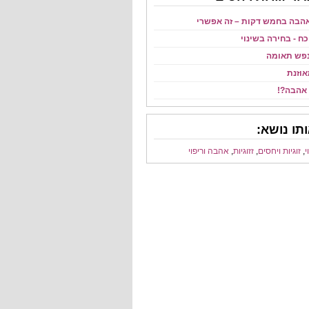
הבה בחמש דקות – זה אפשרי
ח - בחירה בשינוי
נפש תאומה
אוזנת
אהבה?!
תו נושא:
י
,
זוגיות ויחסים
,
זזוגיות
,
אהבה וריפוי