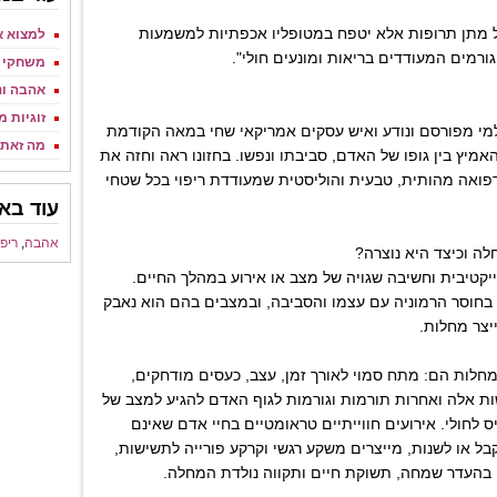
 מתן תרופות אלא יטפח במטופליו אכפתיות למשמעות
למצוא א
ורמים המעודדים בריאות ומונעים חולי".
משחקי כ
אהבה ו
זוגיות מ
למי מפורסם ונודע ואיש עסקים אמריקאי שחי במאה הקודמת
מה זאת 
יץ בין גופו של האדם, סביבתו ונפשו. בחזונו ראה וחזה את
פואה מהותית, טבעית והוליסטית שמעודדת ריפוי בכל שטחי
עוד באו
אהבה
,
ריפו
ה וכיצד היא נוצרה?
יקטיבית וחשיבה שגויה של מצב או אירוע במהלך החיים.
בחוסר הרמוניה עם עצמו והסביבה, ובמצבים בהם הוא נאבק
יצר מחלות.
מחלות הם: מתח סמוי לאורך זמן, עצב, כעסים מודחקים,
ות אלה ואחרות תורמות וגורמות לגוף האדם להגיע למצב של
ס לחולי. אירועים חווייתיים טראומטיים בחיי אדם שאינם
בל או לשנות, מייצרים משקע רגשי וקרקע פורייה לתשישות,
 בהעדר שמחה, תשוקת חיים ותקווה נולדת המחלה.