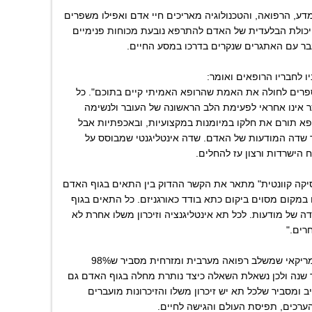
המדע, הרפואה, והטכנולוגיה מאריכים חיי אדם ואפילו משפרים
יכולת הבלעדית של האדם להתרפא נובעת מכוחות פנימיים
בר עם האתגרים שנקרים בדרכו במסע החיים.
ו לחבריו הרופאים ואומר:
 מספרים לחולה את האמת שהרופא האמיתי קיים בתוכם". כל
ר אינו אחראי לפעימת הלב הראשונה של העובר ולנשימה
פא תורם את חלקו במיומנות במקצועיות, ובאכפתיות אבל
ך שדה המודעות של האדם. שדה אינטליגנטי שמבוסס על
 הישרדות ורצון עז להחלים.
יקה קוונטית" מתאר את הקשר ההדוק בין התאים בגוף האדם
 במקום מסוים ביקום כתא בודד כאורגניזם. כל התאים בגוף
 של מודעות. לכל תא אינטליגנציה וזיכרון משלו אחרת לא
רים."
ד"ר דיפאק צופרה רופא הודי ואמריקאי שמשלב רפואה מערבית ומזרחית מסביר ש98%
שנה ולכן נשאלת השאלה כיצד נותרת מחלה בגוף האדם גם
ב ומסביר שלכל תא יש זיכרון משלו והזיכרונות מועברים
ערכים, תפיסת העולם והגישה לחיים.