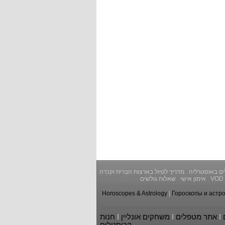
ים באוסטרליה
מדריך לטיול בארצות הברית וקנדה
VOD
אימון אישי
שאלות גולשים
Horoscopes & Astrology
|
Гороскопы и астр
I
אתר מטפלים
I
משחקים אונליין
I
חנות