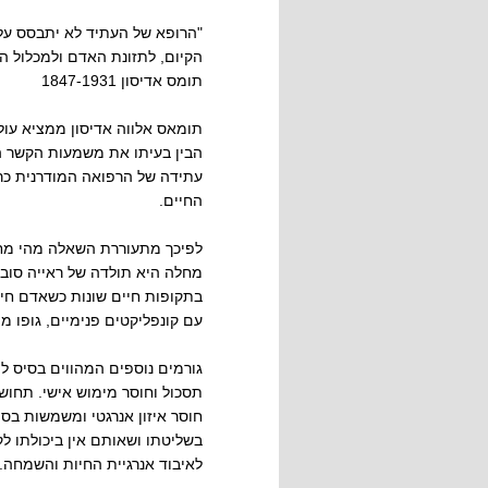
"הרופא של העתיד לא יתבסס על
הקיום, לתזונת האדם ולמכלול הג
תומס אדיסון 1847-1931
תומאס אלווה אדיסון ממציא עו
הבין בעיתו את משמעות הקשר האמ
עתידה של הרפואה המודרנית כר
החיים.
לפיכך מתעוררת השאלה מהי מחל
מחלה היא תולדה של ראייה סובי
בתקופות חיים שונות כשאדם חי 
עם קונפליקטים פנימיים, גופו מי
גורמים נוספים המהווים בסיס ל
תסכול וחוסר מימוש אישי. תחוש
חוסר איזון אנרגטי ומשמשות בסי
בשליטתו ושאותם אין ביכולתו לק
לאיבוד אנרגיית החיות והשמחה.