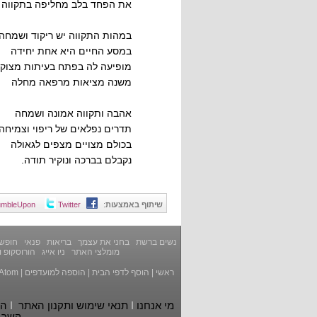
את הפחד בלב מחליפה בתקווה
במהות התקווה יש ריקוד ושמחה
במסע החיים היא אחת יחידה
מופיעה לה בפתח בעיתות מצוק
משנה מציאות מרפאה מחלה
אהבה ותקווה אמונה ושמחה
תדרים נפלאים של ריפוי וצמיחה
בכולם מצויים מצפים לגאולה
נקבלם בברכה ונוקיר תודה.
שיתוף באמצעות
:
Twitter
umbleUpon
נשים ברשת
בחני את עצמך
בריאות
פנאי
חופשה
מומלצי האתר
ניו אייג
הורוסקופ ו
ראשי
|
הוסף לדפי הבית
|
הוספה למועדפים
|
Atom
מי אנחנו
I
תנאי שימוש ותקנון האתר
I
הצ