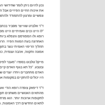
נכון להיום ניתן לומר שחידושי 
את איכות החיים הפיזיים אבל ה
ונפשיים ומרצון להתמודד ולהתג
ד"ר אלברט שווייצר מסביר בכתבי
"לו היינו כנים ואמיתיים היינו
רופא ולו המפורסם והנפלא ביות
האחרונה בעת המוות הפיזי. הרו
תהליך הריפוי האמיתי נוצר בתו
אמונה ותקווה, אהבה עצמית, כוח
מייקל טלבוט בספרו "מעבר לפיס
ובטבע. "כל תא בגוף האדם קיים
האדם מתחברים ויחדו יוצרים שדה
היו יכולים להתקיים במקומות אח
מהתאים האנושיים משתנים תוך 
לתקופות ארוכות יותר. הוא מרחי
לתאים החדשים דרך האמונות, ה