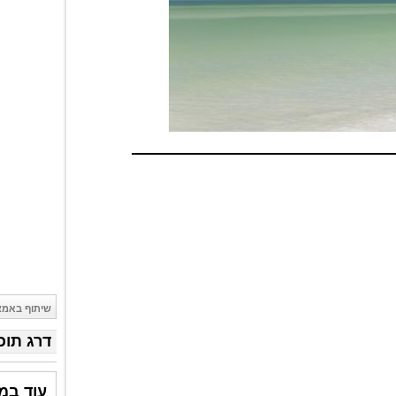
שיתוף באמצ
דרג תוכ
עוד במד