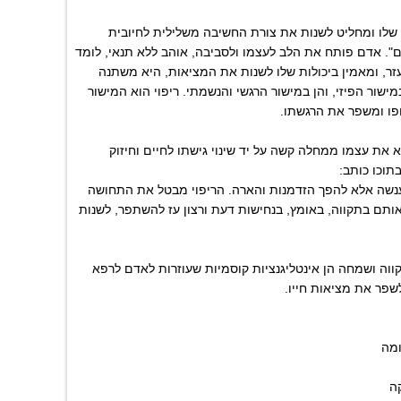
שלו ומחליט לשנות את צורת החשיבה משלילית לחיובית
ים". אדם פותח את הלב לעצמו ולסביבה, אוהב ללא תנאי, לומד
עזר, ומאמין ביכולות שלו לשנות את המציאות, היא משתנה
ישור הפיזי, והן במישור הרגשי והנשמתי. ריפוי הוא המישור
ופו ומשפר את הרגשתו.
א את עצמו ממחלה קשה על יד שינוי גישתו לחיים וחיזוק
תוכו כותב:
הענשה אלא להפך הזדמנות והארה. הריפוי מבטל את התחושה
אותם בתקווה, באומץ, בנחישות דעת ורצון עז להשתפר, לשנות
וה ושמחה הן אינטליגנציות קוסמיות שעוזרות לאדם לרפא
שפר את מציאות חייו.
ומה
ה