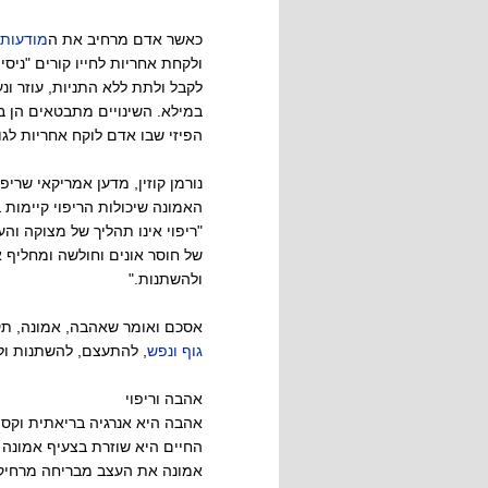
כאשר אדם מרחיב את ה
מודעות
ולקחת אחריות לחייו קורים "ניס
לקבל ולתת ללא התניות, עוזר ונ
במילא. השינויים מתבטאים הן במ
הפיזי שבו אדם לוקח אחריות לג
נורמן קוזין, מדען אמריקאי שריפ
האמונה שיכולות הריפוי קיימות ב
"ריפוי אינו תהליך של מצוקה ו
של חוסר אונים וחולשה ומחליף 
ולהשתנות."
אסכם ואומר שאהבה, אמונה, תקו
גוף ונפש
, להתעצם, להשתנות ול
אהבה וריפוי
אהבה היא אנרגיה בריאתית וקס
החיים היא שוזרת בצעיף אמונה
אמונה את העצב מבריחה מרחיק