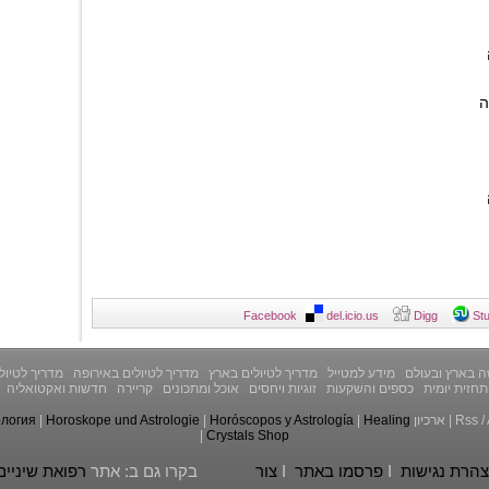
ה
Facebook
del.icio.us
Digg
St
 בארץ ובעולם
מידע למטייל
מדריך לטיולים בארץ
מדריך לטיולים באירופה
מדריך לטיול
תחזית יומית
כספים והשקעות
זוגיות ויחסים
אוכל ומתכונים
קריירה
חדשות ואקטואליה
/
Rss
|
ארכיון
Healing
|
Horóscopos y Astrología
|
Horoskope und Astrologie
|
ология
|
Crystals Shop
הרת נגישות
I
פרסמו באתר
I
צור
בקרו גם ב: אתר
רפואת שיניים