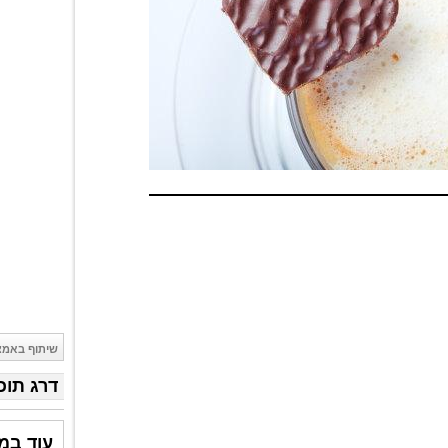
שיתוף באמצ
דרג תוכ
עוד במד