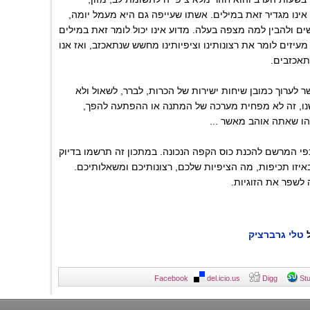
ינו מגדיר זאת במילים. אשתו שעייפה גם היא מעמל יומה,
ם ולהבין למה מצפה בעלה. מדוע אינו יכול לומר זאת במילים
עיזים לומר את רצונותינו וציפיותינו מחשש שנתאכזב, ואז אנו
תאכזבים.
שר לערוך כמובן שיחות ישירות של הכרות, לברר, לשאול ולא
ו, זה לא מפחית מערכה של המתנה או ההפתעה להפך,
הו שאתה אוהב מאשר ...
ק כפי המרשם להכנת כוס הקפה הנכונה. במתכון זה תרשמו בדיוק
איזו תכיפות, מה הציפיות שלכם, רצונותיכם ומשאלותיכם.
 לשפר את הזוגיות.
ל
טלי גרברציק
Facebook
del.icio.us
Digg
St