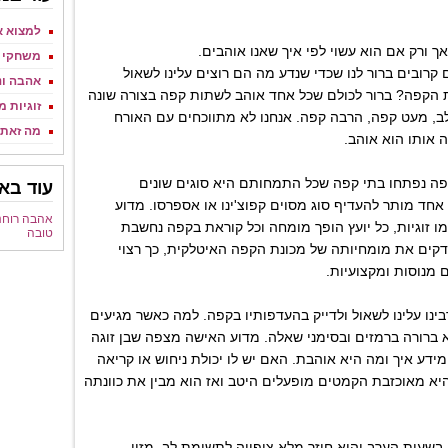
למצוא א
 ורק אם הוא עשוי לפי איך שאנו אוהבים.
משחקי כ
 קרובים ברור לנו שכדי שנדע מה הם רוצים עלינו לשאול
אהבה ו
הקפה? ברור לכולם שכל אחד אוהב לשתות קפה בצורה שונה
זוגיות מ
לב, מעט קפה, הרבה קפה. אנחנו לא מתווכחים עם האורח
מה זאת 
 אותו הוא אוהב.
פה נפתחו בתי קפה שכל התמחותם היא סוגים שונים
עוד באו
אחד מותר להעדיף סוג מסוים קפוצ'ינו או אספרסו. מדוע
אהבה רוחנ
 זוגיות, כל יועץ הופך מומחה וכל קוראת בקפה נחשבת
טובה
דקים את מומחיותה של מכונת הקפה האיטלקית, כך רצוי
 מנוסות ומקצועיות.
בינו עלינו לשאול ולדייק בהעדפותיו בקפה. למה כאשר מגיעים
 ברורה ברמזים ובסימני שאלה. מדוע האישה מצפה שבן זוגה
ידע איך ומה היא אוהבת. האם יש לו יכולת ניחוש או קריאה
א מאוכזבת הקמטים מופעלים היטב ואז הוא מבין את כוונתה
בשעות הערב והוא חוזר מלא ציפייה לתשומת לב, מזון,