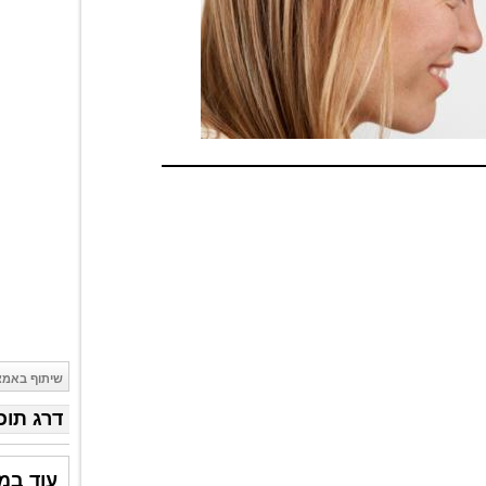
שיתוף באמצ
דרג תוכ
עוד במד