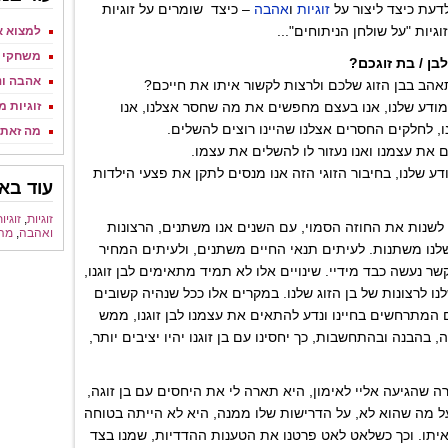
לדעת כיצד ליצור על
זוגיות
ו
אהבה
– כיצד שומרים על זוגיות
גיות "על שולחן הניתוחים"...
למצוא א
משחקי כ
ן / בת זוגכם?
אהבה ו
הב בבן הזוג שלכם ולרצות לקשור איתו את חייכם?
 מודע שלנו, אנו בעצם מחפשים את מה שחסר אצלנו, אנו
זוגיות מ
 לחלקים החסרים אצלנו שהיינו רוצים להשלים.
מה זאת 
ים את עצמנו ואנו נעזור לו להשלים את עצמו.
 שלנו, בחיבור הזוגי הזה אנו מנסים לתקן את פצעי הילדות
עוד באו
זוגיות
,
זוגיו
לשנות את החוזה הסמוי, עם השנים אנו משתנים, הרצונות
ואהבה
,
מהי
שלנו משתנות. לעיתים תנאי החיים משתנים, ולעיתים המחיר
ר נעשה כבד מידיי. שינויים אלו לא תמיד מתאימים לבן זוגנו,
לנו לרצונות של בן הזוג שלנו. במקרים אלו ככל שנהיה קשובים
 המתרחשים בחיינו ונדע להתאים את עצמנו לבן זוגנו, ממש
, בהבנה ובהתחשבות, כך יחסינו עם בן זוגנו יהיו יציבים יותר,
 שהגיעה אליי לאימון, היא תארה לי את היחסים עם בן זוגה,
ל מה שהוא לא, על הדרישות שלו ממנה, היא לא הייתה בטוחה
יתו. וכך כשלאט לאט פרטנו את הטענות ההדדיות, שמנו בצד