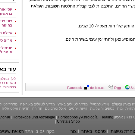
שיי החיים, התלבטות לגבי קבלת החלטות חשובות, העלאת
יוסי אור
בראשון ל
רוני בני
בחיפה
ק שלי הוא מעל ל- 10 שנים.
איילת ר
ופיע כאן ולהתייעץ עימי בשיחת חינם.
מרים ספ
יונית לי
ונומרול
עוד באו
לילך מחלוף
טארוט ברח
ברחובות
,
נ
Facebook
del.icio.us
Digg
St
 בארץ ובעולם
מידע למטייל
מדריך לטיולים בארץ
מדריך לטיולים באירופה
מדריך לטיול
תחזית יומית
כספים והשקעות
זוגיות ויחסים
אוכל ומתכונים
קריירה
חדשות ואקטואליה
/
Rss
|
ארכיון
Healing
|
Horóscopos y Astrología
|
Horoskope und Astrologie
|
ология
|
Crystals Shop
הרת נגישות
I
פרסמו באתר
I
צור
בקרו גם ב: אתר
רפואת שיניים