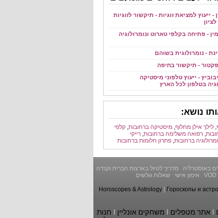
ן - ייעוץ למציאת זוגיות - תיקשור לזוגיות
ציון
מין - פתיחה בקלפי טארוט ונומרולוגיה
ינת - נומרולוגית בשוהם
קטור - תיקשור בחיפה
יבוביץ - ייעוץ טלפוני מיסטיקה
וגיה בטלפון לכל הארץ
תו נושא:
,
לילך אילן מחלוף
,
מיסטיקה ברחובות
,
קלפי
ובות
,
רפואה משלימה ברחובות
,
רייקי
ומרולוגיה ברחובות
,
פתרון חלומות ברחובות
ים באוסטרליה
מדריך לטיול בארצות הברית וקנדה
VOD
אימון אישי
שאלות גולשים
Horoscopes & Astrology
|
Гороскопы и астр
I
אתר מטפלים
I
משחקים אונליין
I
חנות