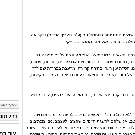
 אישית המתמחה בנומרולוגיה (ע"פ תאריך הלידה) ובקריאה
טפלת ברפואה משלימה ומתמחה ברייקי.
מים ונושאים, כמו למשל- התאמה זוגית על פי מפת לידה
חלומות, החזרת אהבות, התמודדויות עם פחדים, חרדות, אהבה,
, הסרת עין רעה, בחירת קריירה, מייעצת בבחירת שם לרך
 של חוסר מימוש פוטנציאל, בעיות בריאות, הרגשת תקיעות,
סיבת רווקות, ימי הולדת, בת מצווה, ערבי נשים, ערבי גיבוש
שיתוף באמצ
 'לא הכול כתוב' ... אנשים צריכים להיות מודעים מבחינה
דרג תוכ
טנציאל שלהם להשגת היעדים שהציבו לעצמם. אנו מכתיבים
לבד. אני מכוונת ומייעצת מתי רצוי וכדאי לעשות פעולות שונות
עוד במד
ת הצרכים האישיים שלכם, נכיר את החזקות והחולשות שלכם,