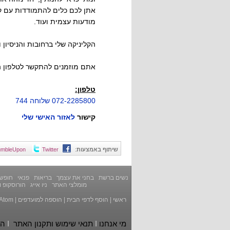
אתן לכם כלים להתמודדות עם ק
מודעות עצמית ועוד.
הקליניקה שלי ברחובות והניסיון והוות
אתם מוזמנים להתקשר לטלפון המ
טלפון:
072-2285800 שלוחה 744
קישור
לאזור האישי שלי
שיתוף באמצעות
:
Twitter
umbleUpon
נשים ברשת
בחני את עצמך
בריאות
פנאי
חופשה
מומלצי האתר
ניו אייג
הורוסקופ ו
ראשי
|
הוסף לדפי הבית
|
הוספה למועדפים
|
Atom
מי אנחנו
I
תנאי שימוש ותקנון האתר
I
הצ