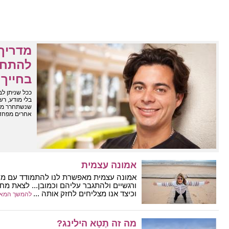
מדריך 
להתחד
בחייך
ככל שניתן לב
בלי מודע, רש
שנשתחרר מהפ
אחרים מפחד 
אמונה עצמית
אמונה עצמית מאפשרת לנו להתמודד עם מכש
ורגשיים ולהתגבר עליהם וכמובן... לצאת מח
וכיצד אנו מצליחים לחזק אותה ...
להמשך המא
מה זה תֶטָא הילינג?