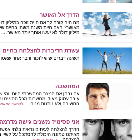
הדרך אל האושר
מה היה קורה לך אם היית זוכה במיליון דו
מאושר? האם היית משנה משהו בחיים של
מיליון דולר לא יעשו אותך יותר מאושר. ...
ל
עשרת הדיברות להצלחה בחיים
תשעה דברים שיש לזכור ודבר אחד שאסור 
המחשבה
אם נבחן את המצב המחשבתי היום יומי שלנ
איבר עסוק מאוד. מחשבות מכל הסוגים והמ
החשיבה ולא נותנות מנוח. ...
להמשך המאמר
אני פסימי? משנים גישה מדרמה 
הדרך להצלחה לעיתים נראית בלתי אפשרי
מאיתנו טמונה היכולת להסתכל על קשיי ה
להצלחה ...
להמשך המאמר