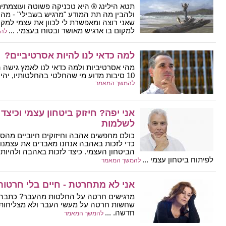
תטא הילינג ® היא טכניקה פשוטה ועוצמת
ולהבין מה תת המודע "מרגיש בשבילי" - מה 
שאני רוצה ומאפשרת לי לכוון את עצמי למקום
למקום בו ארגיש מאושר ובטוח בעצמי. ...
לה
למה כדאי לנו להיות אסרטיביים?
מהי אסרטיביות ולמה כדאי לנו לאמץ גישה ה
10 סיבות מדוע מי שהחלטי בהחלטותיו, יהיה מאושר ומסופק יותר ...
להמשך המאמר
אני יפה? חיזוק ביטחון עצמי וכיצ
לשלמות
כולם מחפשים אהבה וחיזוקים חיוביים מהס
כדי לזכות באהבה אנחנו מאבדים את עצמנו ו
הביטחון העצמי. כיצד לזכות באהבה ולהיות 
לפיתוח ביטחון עצמי ...
להמשך המאמר
אני לא מתחרטת - חיים בלי חרטות
מרגישים חרטה על החלטות מהעבר? כתבה 
שחשות חרטה על מעשי העבר ולא מצליחות
חדשה. ...
להמשך המאמר