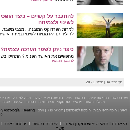
להתגבר על קשיים – כיצד הופכים
לשינוי ולצמיחה
למרות הפרדוקס המובנה... מצבי משבר, קשי
להוליד גם הזדמנויות לשינוי וצמיחה אישית.
כיצד ניתן לשפר הערכה עצמית?
מחפשים את האושר הפנימי? התחילו בשיפ
להמשך המאמר
סך הכל:
34
| מציג:
1 - 20
נשים ברשת
בחני את עצמך
בריאות
פנאי
חופשה בארץ ובעולם
מידע למטייל
מדריך ל
מומלצי האתר
ניו אייג
הורוסקופ ותחזית יומית
כספים והשקעות
זוגיות 
ראשי
|
הוסף לדפי הבית
|
הוספה למועדפים
|
Atom
/
Rss
|
ארכיון
Healing
|
y Astrología
op
מי אנחנו
I
תנאי שימוש ותקנון האתר
I
הצהרת נגישות
I
פרסמו באתר
I
קשר