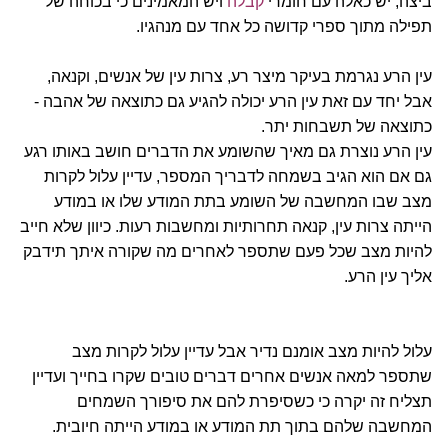
ביצה, יש כאלה עם חומרי
קבלה
ויש המאמינים כי בכוחה של
תפילה מתוך ספרי קדושה כל אחד עם מנהגיו.
עין הרע נגרמת בעיקר מיצר רע, צרות עין של אנשים, וקנאה,
אבל יחד עם זאת עין הרע יכולה להגיע גם כתוצאה של אהבה -
כתוצאה של תשבחות יתר.
עין הרע נוצרת גם מאיך שהשומע את הדברים חושב באותו רגע
גם אם הוא הגיב בשמחה לדבריך המספר, עדיין עלול לקרות
מצב שבו המחשבה של השומע בתת המודע שלו או במודע
הייתה צרות עין, קנאה תחרותיות ומחשבות רעות. כיוון שלא חייב
להיות מצב שכל פעם שתספר לאחרים מה שקורה איתך תידבק
אליך עין הרע.
עלול להיות מצב אומנם נדיר אבל עדיין עלול לקרות מצב
שתספר למאה אנשים אחרים דברים טובים שקרו בחייך ועדיין
תצליח זה יקרה כי כשסיפרת להם את סיפורך השמחים
המחשבה שלהם בתוך תת המודע או במודע הייתה חיובית.