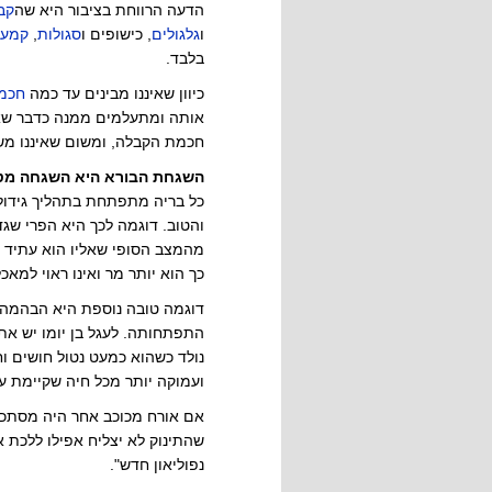
הדעה הרווחת בציבור היא שה
קב
ו
גלגולים
, כישופים ו
סגולות
,
קמעו
בלבד.
כיוון שאיננו מבינים עד כמה
חכמ
אותה ומתעלמים ממנה כדבר שאין 
חכמת הקבלה, ומשום שאיננו מש
השגחת הבורא היא השגחה מט
כל בריה מתפתחת בתהליך גידול
והטוב. דוגמה לכך היא הפרי שגד
מהמצב הסופי שאליו הוא עתיד ל
כך הוא יותר מר ואינו ראוי למא
דוגמה טובה נוספת היא הבהמה
התפתחותה. לעגל בן יומו יש את
נולד כשהוא כמעט נטול חושים 
ועמוקה יותר מכל חיה שקיימת על
אם אורח מכוכב אחר היה מסתכל ע
שהתינוק לא יצליח אפילו ללכת או
נפוליאון חדש".