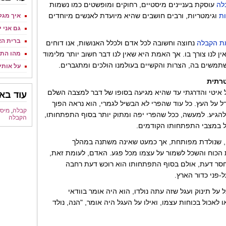
לה
עוסקת בעניינים מיסטיים, רחוקים ומופשטים כמו נשמות
ת
וגימטריות, ורבים חושבים שהיא מיועדת לאנשים מיוחדים
איך מגלי
גם אני 
ברית ה
ת הקבלה
נחוצה וחשובה לכל אדם ולכלל האנושות, אנו דוחים
לנו צורך בו. אך האמת היא שאין לנו דבר חשוב יותר מלימוד
מהו התי
תמשים בה, הצרות והקשיים בעולמנו הולכים ומתגברים.
על אותי
רתית
 איטי והדרגתי עד שהיא מגיעה בסופו של דבר למצבה השלם
עוד באו
ל על העץ. כל עוד שהפרי לא הבשיל לגמרי, הוא נראה הפוך
קבלה
,
מיס
הגיע. למעשה, ככל שהפרי יפה ומתוק יותר בסוף התפתחותו,
הקבלה
כל במצבי התפתחותו הקודמים.
, שנולדת מפותחת, אך כמעט שאינה משתנה במהלך
 הכוח והשכל לשמור על עצמו מכל פגע. האדם, לעומת זאת,
וחסר דעת, אולם בסוף התפתחותו הוא רוכש דעת רחבה
-פני כדור הארץ.
ל תינוק ועגל שזה עתה נולדו, הוא היה אומר בוודאי
 לאכול בכוחות עצמו, ואילו על העגל היה אומר, "הנה, נולד