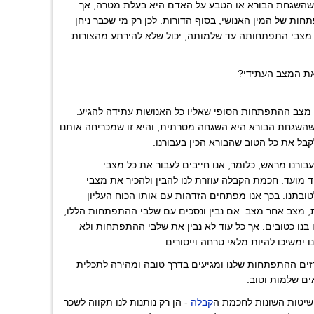
ן שהשגחת הבורא או הטבע על האדם היא בעלת מטרה, אך
ות של המין האנושי, בסוף הדורות. לכן רק מי שכבר ניחן
 מצבי התפתחותה עד שלמותה, יכול שלא להירתע מהצורות
את המצב העתידי?
מצב ההתפתחות הסופי שאליו כל האנושות עתידה להגיע.
השגחת הבורא היא השגחה מטרתית, והיא זו שמכריחה אותנו
בל את כל הטוב שהבורא הכין בעבורנו.
עבורנו מראש, כלומר, אנו חייבים לעבור את כל מצבי
 מועד. חכמת הקבלה עוזרת לנו להבין ולהכיר את מצבי
בתנו. בכך אנו מפתחים הזדהות עם אותו הכוח העליון
 מצב אחר מצב. אם נבין ונסכים עם שלבי ההתפתחות הללו,
ו בנו כטובים. אך כל עוד לא נבין את שלבי ההתפתחות ולא
ו ימשיכו להיות מלאי טרחה וייסורים.
זים ההתפתחות שלנו ומגיעים בדרך טובה ומהירה לתכלית
ים שלמות וטוב.
שיטות השונות לחכמת ה
קבלה
- הן רק נותנות לנו תקווה לשכר