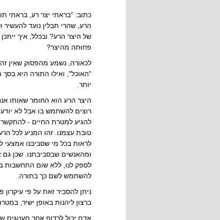
כתוב: "בראתי יצר רע, בראתי תו
הרע, שהרי תבלין נועד להעשי
של היצר הרע? ובכלל, איך ייתכ
פחוּתה מהיצר?
לכאורה, נשמע מהפסוק שאין זה 
"האוכל", ואילו התורה היא בסך 
יותר.
היצר הרע הוא החומר שאותו אנחנ
רוצים להשתמש בו אבל לא יודעי
להגיע למטרת החיים - להתקשר ל
טובת עצמנו. זהו המניע לכל הר
לראות בכל מי שסביבנו אמצעי ל
ומהאנשים שבסביבתנו. שכן גם 
לספק לנו, ללא שום התחשבות בה
להשתמש לשם כך בתורה.
ניתן להסביר זאת על פי עיקרון 
ברצון ליהנות באופן ישיר, במטר
אדם יכול לרדוף אחר תענוגים ש