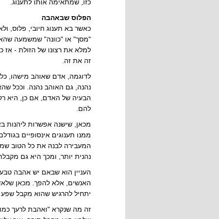
כזו, שמתאימה אותו לתענוג.
הפלוס שבאהבה
כאשר בא תענוג חיובי, פלוס, ולא
"מסך" או "כוונה" שמשמעה שהאד
למלא את רצונו של הזולת - אז כ
זה את זה.
לדוגמה, אדם שאוהב מישהו, כל
נהנה, גם האוהב נהנה. וככל שהא
הבעיה של האדם, אם כן, היא רק
להם.
מכאן, שישנה אפשרות ליהנות בא
ממנו תענוגים אינסופיים בגודלם
המעבירה לבנהּ את כל הטוב שמגי
נהנית יותר, ומכך היא גם מקבלת
העניין הוא שבאם יש אהבה טבעי
האנשים, אלא להפך. מכאן שלאד
יתחיל להרגיש שהוא מקבל שפע מ
זה מה שנקרא "ואהבת לרעך כמוך