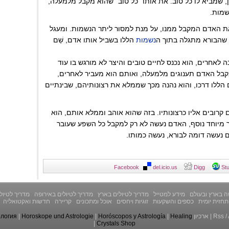
ן, שמביא לו כל טוב. את אותו "כל טוב" שהוא מקבל מלמעלה,
שמות.
 את האדם המקבל ממנו, על מנת למסור ליתר הנשמות. ומעגל
 שהבורא מתגלה בתוך ה
נשמות
הללו בשביל אותו אדם, שַׁם
לאחרים, הוא נכנס לחיים טובים והיצר לא מורגש בו עוד
 מקבל האדם תענוגים מלמעלה, ואותם הוא מעביר לאחרים,
 הללו דרכו, והוא נהנה מכך שממלא את רצונותיהם, שבינתיים
קרובים אליו כרצונותיו. בזה שהוא אוהב וממלא אותם, הוא
ר מיוחד נוסף, האדם נעשה לא רק למקבל כל השפע שעובר
ם נעשה דומה לבורא, נעשה כמותו.
Facebook
del.icio.us
Digg
St
 בארץ ובעולם
מידע למטייל
מדריך לטיולים בארץ
מדריך לטיולים באירופה
מדריך לטיול
תחזית יומית
כספים והשקעות
זוגיות ויחסים
אוכל ומתכונים
קריירה
חדשות ואקטואליה
/
Rss
|
ארכיון
Healing
|
Horóscopos y Astrología
|
Horoskope und Astrologie
|
ология
|
Crystals Shop