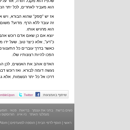
שלפיו הוא מקבל תורה, אור עליו
הוא מעביר לאחרים, לכל יתר הנ
אז יש "סַפק" שהוא הבורא, ויש
זה עובד ללא הרף. מדוע? משום
הוא מרגיש אותו.
יוצא אם כן שאם אדם רוכש אהבה 
כ"רע", אלא כיצר טוב. שעל ידו
כאשר בדרך עוברים כל התענוגים
הפכו להיות רצונותיו שלו.
האדם אוהב את האנשים, לכן הם 
נעשה דומה לבורא. ואז רוכש דב
דרכו אל כל יתר הנשמות, אלא ג
שיתוף באמצעות
:
Twitter
umbleUpon
נשים ברשת
בחני את עצמך
בריאות
פנאי
חופשה
מומלצי האתר
ניו אייג
הורוסקופ ו
ראשי
|
הוסף לדפי הבית
|
הוספה למועדפים
|
Atom