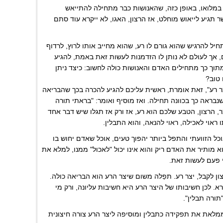
ל במלואו, באופן כזה, שהאנושות כבר מתחילה להתייאש
תגיע לייאוש מוחלט, אז הרצון, האגו, לא ייקרא עוד סתם
ל להרגיש שהוא גורם לו רע, שהוא מחייב אותו לרוץ, לרדוף
, אך לעולם לא נותן לו הזדמנות לעשות זאת באמת, להגיע
ומתוך כך מתחילים האדם והאנושות כולה לחשוב: כיצד ניתן
 טוב?
צר רע", זאת אומרת, ראשית עליכם להגיע להכרה בכך שהבריאה
בראה כך בכוונה תחילה. ואז מוסיף ואומר: "בראתי תורה
ר, הרצון, הטבע שלכם הוא רע, אז ורק אז תגלו שיש דבר אחד
ראוי לאכילה, ראוי להנאה, והוא התבלין.
כל הזוועתי והתפל ביותר יהפוך טעים, אוכל שאדם יחוש בו
א מותיר את האדם ריק והוא אינו יכול "לאכול" ממנו, למלא את
אי פעם לעשות זאת.
ן לקבל, יצר רע. תפֵלה משום שיצר הרע הוא הבריאה כולה.
. לכן חשיבותו של היצר הרע היא חשיבות עליונה, ורק מי
תורה תבלין".
לאת את תפקידה כתבלין ומוסיפה ליצר הרע צורה חיצונית