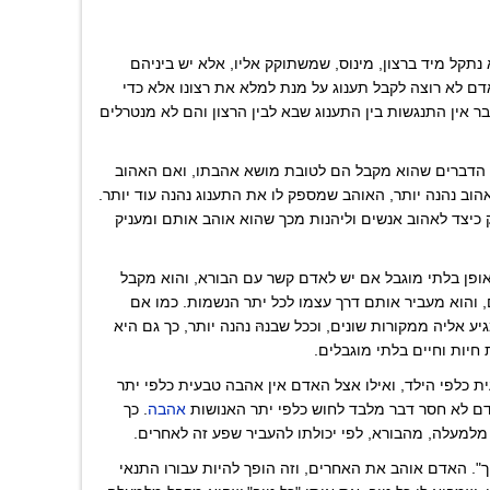
 נתקל מיד ברצון, מינוס, שמשתוקק אליו, אלא יש ביניהם
ם לא רוצה לקבל תענוג על מנת למלא את רצונו אלא כדי
בר אין התנגשות בין התענוג שבא לבין הרצון והם לא מנטרלים
 הדברים שהוא מקבל הם לטובת מושא אהבתו, ואם האהוב
הוב נהנה יותר, האוהב שמספק לו את התענוג נהנה עוד יותר.
 כיצד לאהוב אנשים וליהנות מכך שהוא אוהב אותם ומעניק
ופן בלתי מוגבל אם יש לאדם קשר עם הבורא, והוא מקבל
, והוא מעביר אותם דרך עצמו לכל יתר הנשמות. כמו אם
ע אליה ממקורות שונים, וככל שבנהּ נהנה יותר, כך גם היא
 חיות וחיים בלתי מוגבלים.
ת כלפי הילד, ואילו אצל האדם אין אהבה טבעית כלפי יתר
ם לא חסר דבר מלבד לחוש כלפי יתר האנושות
אהבה
. כך
למעלה, מהבורא, לפי יכולתו להעביר שפע זה לאחרים.
". האדם אוהב את האחרים, וזה הופך להיות עבורו התנאי