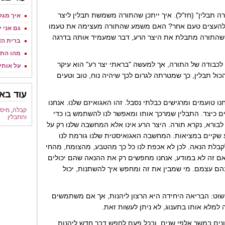
רה תבלין" (חז"ל). איך ייתכן שהתורה משמשת תבלין ליצר
איך מגלי
ר ולהעצים טעם אחר? האם משמע שהתורה מעצימה את טעמו
גם אני 
ן שהתורה מתבלת את היצר הרע, דבר שמעמיד אותה בדרגה
ברית ה
מהו התי
לכבודה של התורה, אך למעשה "בראתי יצר רע" הוא עיקר
על אותי
הכול תבלין, כך שמטרתה לגרום לכך שיהיה נוח, טוב וטעים
עוד באו
ו טועמים ומרגישים כבלתי נסבל. זהו האגואיזם שלנו. אנחנו
קבלה
,
מיס
ם כיצד. התבלין שמרכך אותו ומאפשר לנו להשתמש בו כדי
והתבלין
בורא, נקרא תורה. היצר הרע אינו אלא המחשבה שלנו רק על
ע שקיים במציאות. המחשבה האגואיסטית שלנו גורמת לנו
קבלת הנאה. לכן לא אכפת לנו כל כך מהטבע, מהצומח, מהחי
אם זה לא במודע, אנחנו מחפשים רק את ההנאה שהם יכולים
ם עצמם. מי שמבין את זה ומחפש איך להשתנות, יכול
פשוט: הבריאה היחידה היא הרצון ליהנות, אך אם משתמשים
ה למלא אותו בתענוג, לא ניתן לעשות זאת.
ונים במשך אלפי שנים, ובכל פעם לחפש דבר חדש ליהנות