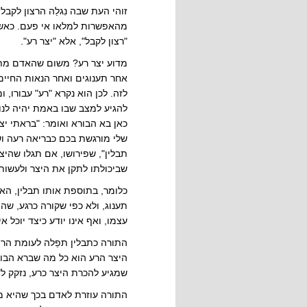
זוהי העת שבה נִגלַה הרצון לקב
מהאפשרות למלאו אי פעם. כאשר 
"רצון לקבל", אלא "יצר רע".
מדוע יצר רע? משום שהאדם מתחי
אחר תענוגים ואחר הנאות החיים
לזה. לכן הוא נקרא "רע" עבורו, 
להגיע למצב שבו באמת יהיה לנו
כאן בא הבורא ואומר: "בראתי י
שלי מורגשת בכם כבריאה רעה ושנ
תבלין", שפירושו, אם תגלו שהיצ
שביכולתו לתקן את היצר ולעשותו 
כלומר, בתוספת אותו תבלין, האו
תענוג, ולא כפי שקורה כרגע, שהו
עצמו, ואף אינו יודע כיצד יוכל 
התורה כתבלין תפֵלה לעומת הרצו
היצר הרע הוא כל מה שברא הבורא
שמגיע להכרת היצר כרע, נזקק ל"
התורה עוזרת לאדם בכך שהיא ממ