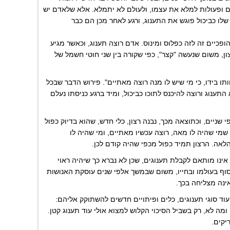
ם ופעולות למלא את עצמו, ולעולם לא יתמלא. אלא שלאדם יש
 שלו כביכול פוגש את התענוג, ורגע לאחר מכן הם כבר
פכיים זה לזה כפלוס ומינוס. אדם רוצה תענוג, וכאשר מגיע
ן, משום שנעשה "קצר", כפי שקורה בין שני חוטי חשמל של
תו בידו, כי מי שיש לו מנה רוצה מאתיים". פירוש הדבר שבכל
תענוג ורוצה להיכנס לתוכו כביכול, ומיד ברגע כניסתו נעלם
י שניים, וכתוצאה מכך, נבנה רצון, כלי חדש, שהוא בדיוק כפול
 שמי שהיה לו מאה, רוצה עכשיו מאתיים, ומי שהיה לו
לאה. הרצון תמיד כפול מכפי שהיה קודם לכן.
 אינו מותאם לקבלת תענוגים, שכן לא נברא כך שיהיה ראוי
סוף בעולמו ובחייו, משום שבמשך אלפי שנים עוסקת האנושות
ינה מצליחה בכך.
וד סוגי תענוגים, כלים ופיתויים חדשים להשתוקק אליהם:
ומה לא, רק בשביל הסיכוי הקלוש למצוא אולי עוד תענוג קטן.
יקים.