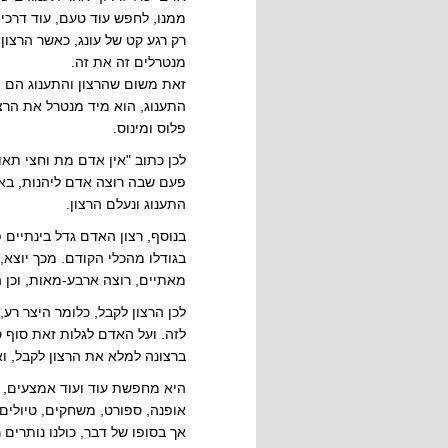
ממנו, לחפש עוד טעם, עוד דרכי
רק רגע קט של עונג, כאשר הרצון
מנטרלים זה את זה.
זאת משום שהרצון והתענוג הם הו
התענוג, הוא מיד מנטרל את הרצו
פלוס ומינוס.
לכן כתוב "אין אדם מת וחצי תאוו
פעם שבה רוצה אדם ליהנות, בא ה
התענוג ונעלם הרצון.
בנוסף, רצון האדם גדל בינתיים פ
בגודלו מהכלי הקודם. מכך יוצא,
מאתיים, רוצה ארבע-מאות, וכן ה
לכן הרצון לקבל, כלומר היצר רע,
לזה. ועל האדם לגלות זאת סוף 
ברצונה למלא את הרצון לקבל, וא
היא מחפשת עוד ועוד אמצעים, ע
אופנה, ספורט, משחקים, טיולים 
אך בסופו של דבר, כולנו נותרים ר