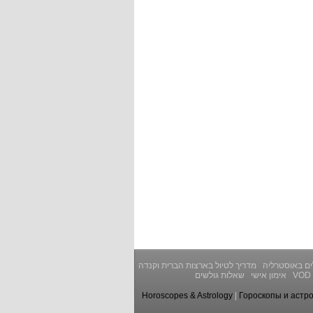
ים באוסטרליה
מדריך לטיול בארצות הברית וקנדה
VOD
אימון אישי
שאלות גולשים
Horoscopes & Astrology
|
Гороскопы и астр