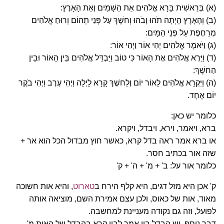
(א) בְּרֵאשִׁית בָּרָא אֱלֹהִים אֵת הַשָּׁמַיִם וְאֵת הָאָרֶץ:
(ב) וְהָאָרֶץ הָיְתָה תֹהוּ וָבֹהוּ וְחשֶׁךְ עַל פְּנֵי תְהוֹם וְרוּחַ אֱלֹהִים
מְרַחֶפֶת עַל פְּנֵי הַמָּיִם:
(ג) וַיֹּאמֶר אֱלֹהִים יְהִי אוֹר וַיְהִי אוֹר:
(ד) וַיַּרְא אֱלֹהִים אֶת הָאוֹר כִּי טוֹב וַיַּבְדֵּל אֱלֹהִים בֵּין הָאוֹר וּבֵין
הַחשֶׁךְ:
(ה) וַיִּקְרָא אֱלֹהִים לָאוֹר יוֹם וְלַחשֶׁךְ קָרָא לָיְלָה וַיְהִי עֶרֶב וַיְהִי בֹקֶר
יוֹם אֶחָד.
כלומר יש כאן:
ברא, ויאמר, וירא, ויבדל, ויקרא.
או ברא אמר ראה בדל קרא, כאשר חוץ מבדול הכל הוא אר +
שזה אור בכתיב חסר.
כלומר אור על: ב' + מ' + ה' + ק'
ק' אכן היא מזל דגים, היא קלף הירח ב
טארוט
, והיא אות חשוכה
מאוד, אות של כאוס, ולכן עצם אמירת השם, מוציאה אותה
לפועל, וזה גם נקודה מעניינת למחשבה.
דבר נוסף, יש הבדל בין אמר לבין קרא בהבדל של האות מ'