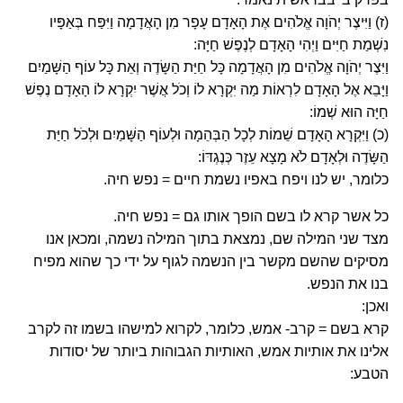
(ז) וַיִּיצֶר יְהֹוָה אֱלֹהִים אֶת הָאָדָם עָפָר מִן הָאֲדָמָה וַיִּפַּח בְּאַפָּיו
נִשְׁמַת חַיִּים וַיְהִי הָאָדָם לְנֶפֶשׁ חַיָּה:
וַיִּצֶר יְהֹוָה אֱלֹהִים מִן הָאֲדָמָה כָּל חַיַּת הַשָּׂדֶה וְאֵת כָּל עוֹף הַשָּׁמַיִם
וַיָּבֵא אֶל הָאָדָם לִרְאוֹת מַה יִּקְרָא לוֹ וְכֹל אֲשֶׁר יִקְרָא לוֹ הָאָדָם נֶפֶשׁ
חַיָּה הוּא שְׁמוֹ:
(כ) וַיִּקְרָא הָאָדָם שֵׁמוֹת לְכָל הַבְּהֵמָה וּלְעוֹף הַשָּׁמַיִם וּלְכֹל חַיַּת
הַשָּׂדֶה וּלְאָדָם לֹא מָצָא עֵזֶר כְּנֶגְדּוֹ:
כלומר, יש לנו ויפח באפיו נשמת חיים = נפש חיה.
כל אשר קרא לו בשם הופך אותו גם = נפש חיה.
מצד שני המילה שם, נמצאת בתוך המילה נשמה, ומכאן אנו
מסיקים שהשם מקשר בין הנשמה לגוף על ידי כך שהוא מפיח
בנו את הנפש.
ואכן:
קרא בשם = קרב- אמש, כלומר, לקרוא למישהו בשמו זה לקרב
אלינו את אותיות אמש, האותיות הגבוהות ביותר של יסודות
הטבע: