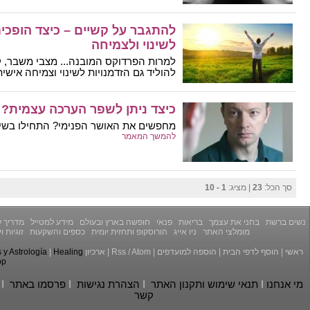
להתגבר על קשיים – כיצד הופכים
לשינוי ולצמיחה
למרות הפרדוקס המובנה... מצבי משבר, קשי
להוליד גם הזדמנויות לשינוי וצמיחה אישית.
כיצד ניתן לשפר הערכה עצמית?
מחפשים את האושר הפנימי? התחילו בשיפ
להמשך המאמר
סך הכל:
23
| מציג:
1 - 10
נשים ברשת
בחני את עצמך
בריאות
פנאי
חופשה בארץ ובעולם
מידע למטייל
מדריך ל
מומלצי האתר
ניו אייג
הורוסקופ ותחזית יומית
כספים והשקעות
זוגיות 
ראשי
|
הוסף לדפי הבית
|
הוספה למועדפים
|
Atom
/
Rss
|
ארכיון
Healing
|
y Astrología
op
מי אנחנו
I
תנאי שימוש ותקנון האתר
I
הצהרת נגישות
I
פרסמו באתר
I
קשר