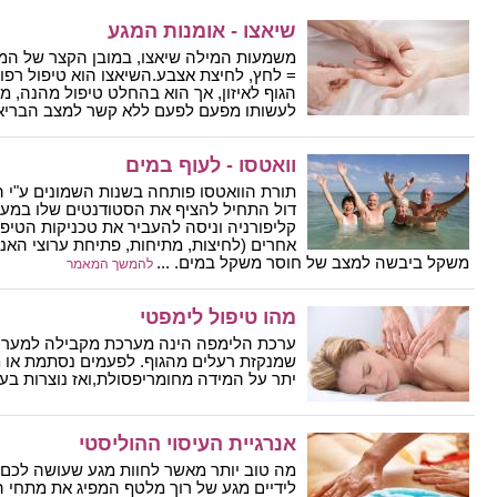
שיאצו - אומנות המגע
משמעות המילה שיאצו, במובן הקצר של המיל
= לחץ, לחיצת אצבע.השיאצו הוא טיפול רפו
הגוף לאיזון, אך הוא בהחלט טיפול מהנה, מ
לעשותו מפעם לפעם ללא קשר למצב הבריאותי
וואטסו - לעוף במים
תורת הוואטסו פותחה בשנות השמונים ע"י הרו
דול התחיל להציף את הסטודנטים שלו במעי
קליפורניה וניסה להעביר את טכניקות הטיפו
אחרים (לחיצות, מתיחות, פתיחת ערוצי האנ
משקל ביבשה למצב של חוסר משקל במים. ...
להמשך המאמר
מהו טיפול לימפטי
ערכת הלימפה הינה מערכת מקבילה למערכ
שמנקזת רעלים מהגוף. לפעמים נסתמת או מ
יתר על המידה מחומריפסולת,ואז נוצרות בעיות
אנרגיית העיסוי ההוליסטי
מה טוב יותר מאשר לחוות מגע שעושה לכם א
לידיים מגע של רוך מלטף המפיג את מתחי היום