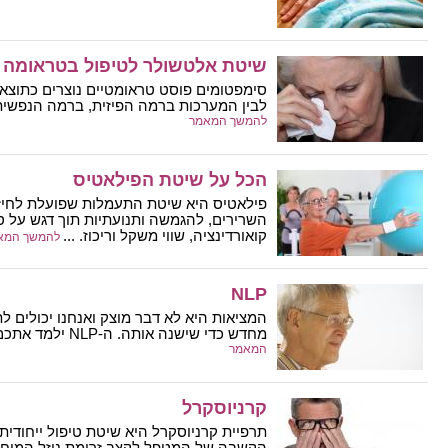
שיטת אלטשולר לטיפול בטראומה
סימפטומים פוסט טראומטיים נוצרים כתוצאה
לבין המערכות ברמה הפיזית, ברמה הנפשית 
להמשך המאמר
הכל על שיטת הפילאטיס
פילאטיס היא שיטת התעמלות שפועלת לחיזו
השרירים, להגמשה ותנועתיות תוך דגש על סיב
קואורדינציה, שווי משקל וריכוז. ...
להמשך המא
NLP
המציאות היא לא דבר מוצק ואנחנו יכולים ל
מחדש כדי שישנה אותה. ה-NLP ילמד אתכם לעשות את זה ...
המאמר
קרניוסקרל
תרפיית קרניוסקרל היא שיטת טיפול ייחודי