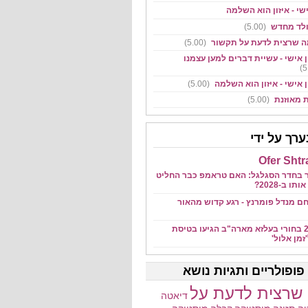
שי - איזון הוא השלמה
ולד מחדש
(5.00)
ה שרצית לדעת על תקשור
(5.00)
 אישי - עשיית דברים למען עצמנו
 אישי - איזון הוא השלמה
(5.00)
ת מאוזנת
(5.00)
רך על ידי
Ofer Shtr
ר בחדר הסגלגל: האם טראמפ כבר החליט
תו ב-2028?
ם מנדל פומרנץ - רגע קדוש מהאור
מעל 200 בחורי בעלזא מארה"ב הגיעו בטיסת
זמן אלול'
פופולריים ותגיות נושא
שרצית לדעת על
דיאטה