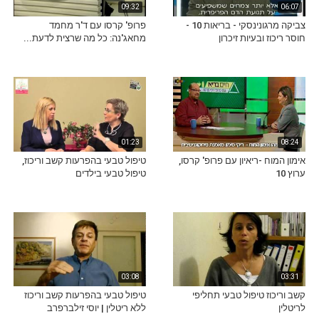
09:32
06:07
צביקה מרגונינסקי - בריאות 10 -
פרופ' קרסו עם ד'ר מחמד
חוסר ריכוז ובעיות זיכרון
מחאג'נה: כל מה שרצית לדעת...
01:23
08:24
אימון המוח -ריאיון עם פרופ' קרסו,
טיפול טבעי בהפרעות קשב וריכוז,
ערוץ 10
טיפול טבעי בילדים
03:08
03:31
קשב וריכוז טיפול טבעי תחליפי
טיפול טבעי בהפרעות קשב וריכוז
לריטלין
ללא ריטלין | יוסי זילברפרב