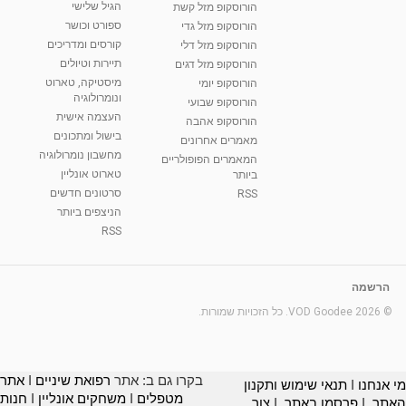
הגיל שלישי
הורוסקופ מזל קשת
ספורט וכושר
הורוסקופ מזל גדי
קורסים ומדריכים
הורוסקופ מזל דלי
תיירות וטיולים
הורוסקופ מזל דגים
מיסטיקה, טארוט
הורוסקופ יומי
ונומרולוגיה
הורוסקופ שבועי
העצמה אישית
הורוסקופ אהבה
בישול ומתכונים
מאמרים אחרונים
מחשבון נומרולוגיה
המאמרים הפופולריים
טארוט אונליין
ביותר
סרטונים חדשים
RSS
הניצפים ביותר
RSS
הרשמה
© 2026 VOD Goodee. כל הזכויות שמורות.
בקרו גם ב: אתר
רפואת שיניים
I
אתר
מי אנחנו
I
תנאי שימוש ותקנון
מטפלים
I
משחקים אונליין
I
חנות
האתר
I
פרסמו באתר
I
צור