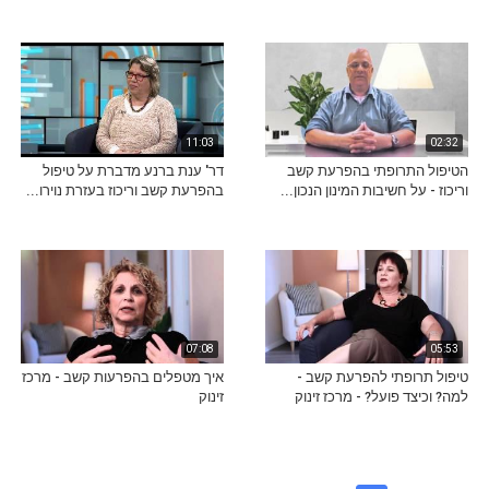
11:03
02:32
הטיפול התרופתי בהפרעת קשב
דר' ענת ברנע מדברת על טיפול
וריכוז - על חשיבות המינון הנכון...
בהפרעת קשב וריכוז בעזרת נוירו...
07:08
05:53
טיפול תרופתי להפרעת קשב -
איך מטפלים בהפרעות קשב - מרכז
למה? וכיצד פועל? - מרכז זינוק
זינוק