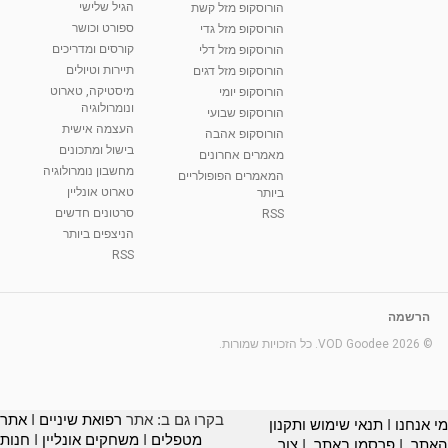
הגיל שלישי
הורוסקופ מזל קשת
ספורט וכושר
הורוסקופ מזל גדי
קורסים ומדריכים
הורוסקופ מזל דלי
תיירות וטיולים
הורוסקופ מזל דגים
מיסטיקה, טארוט
הורוסקופ יומי
ונומרולוגיה
הורוסקופ שבועי
העצמה אישית
הורוסקופ אהבה
בישול ומתכונים
מאמרים אחרונים
מחשבון נומרולוגיה
המאמרים הפופולריים
טארוט אונליין
ביותר
סרטונים חדשים
RSS
הניצפים ביותר
RSS
הרשמה
© 2026 VOD Goodee. כל הזכויות שמורות.
בקרו גם ב: אתר
רפואת שיניים
I
אתר
מי אנחנו
I
תנאי שימוש ותקנון
מטפלים
I
משחקים אונליין
I
חנות
האתר
I
פרסמו באתר
I
צור