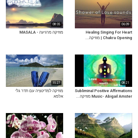
08:05
06:09
Healing Singing For Heart
מוזיקה מרגיעה - MASALA
Chakra Opening | מוזיקה...
15:27
08:21
Subliminal Positive Affirmations
מוזיקה למדיטציה עם תדר גלי
Music- Abigail Amster מוזיקה...
אלפא