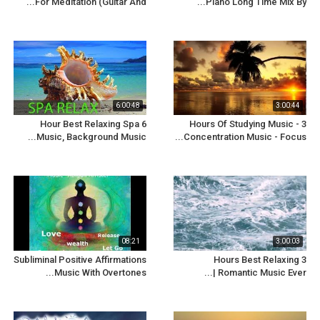
For Meditation (Guitar And...
Piano Long Time Mix By...
6:00:48
3:00:44
6 Hour Best Relaxing Spa
3 Hours Of Studying Music -
Music, Background Music...
Concentration Music - Focus...
08:21
3:00:03
Subliminal Positive Affirmations
3 Hours Best Relaxing
Music With Overtones...
Romantic Music Ever |...