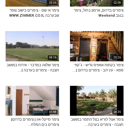
03:36
02:09
צימרים בדרום, ארמון בחול, צימר
צימר אי שם - צימרים בישוב צופר
בנגב Weekend
שבערבה WWW.ZIMMER.CO.IL
04:16
03:26
צימר בקתות אואזיס גדיש - ג`קוזי
צימר שלווה במדבר - אירוח במושב
ספא - עין יהב - צימרים בדרום |...
חצבה - צימרים בערבה |...
01:48
04:36
צימר אצל לוריא בצל התמר במושב
צימר סייקל-אין | צימרים בדרום|
חצבה - צימרים בערבה...
צימרים בים המלח...