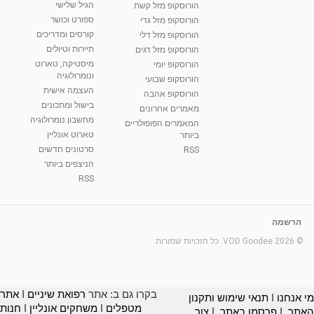
הגיל שלישי
הורוסקופ מזל קשת
ספורט וכושר
הורוסקופ מזל גדי
קורסים ומדריכים
הורוסקופ מזל דלי
תיירות וטיולים
הורוסקופ מזל דגים
מיסטיקה, טארוט
הורוסקופ יומי
ונומרולוגיה
הורוסקופ שבועי
העצמה אישית
הורוסקופ אהבה
בישול ומתכונים
מאמרים אחרונים
מחשבון נומרולוגיה
המאמרים הפופולריים
טארוט אונליין
ביותר
סרטונים חדשים
RSS
הניצפים ביותר
RSS
הרשמה
© 2026 VOD Goodee. כל הזכויות שמורות.
בקרו גם ב: אתר
רפואת שיניים
I
אתר
מי אנחנו
I
תנאי שימוש ותקנון
מטפלים
I
משחקים אונליין
I
חנות
האתר
I
פרסמו באתר
I
צור