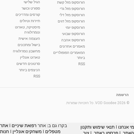
הגיל שלישי
הורוסקופ מזל קשת
ספורט וכושר
הורוסקופ מזל גדי
קורסים ומדריכים
הורוסקופ מזל דלי
תיירות וטיולים
הורוסקופ מזל דגים
מיסטיקה, טארוט
הורוסקופ יומי
ונומרולוגיה
הורוסקופ שבועי
העצמה אישית
הורוסקופ אהבה
בישול ומתכונים
מאמרים אחרונים
מחשבון נומרולוגיה
המאמרים הפופולריים
טארוט אונליין
ביותר
סרטונים חדשים
RSS
הניצפים ביותר
RSS
הרשמה
© 2026 VOD Goodee. כל הזכויות שמורות.
בקרו גם ב: אתר
רפואת שיניים
I
אתר
מי אנחנו
I
תנאי שימוש ותקנון
מטפלים
I
משחקים אונליין
I
חנות
האתר
I
פרסמו באתר
I
צור