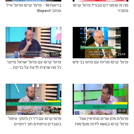
מה זה שימור דם טבורי? פרופ' קרסו
בריאות 10 - פרופ' קרסו ופרופ' אייל
מסביר
ענתבי IExpect
16:49
26:44
פרופ' קרסו פוריות עם פרופ בני פיש
פרופ' קרסו עם פרופ' ישראל מייזנר:
כל מה שרצית לדעת על בדיקת...
18:42
09:29
פרופ'מ אלון שרים מתראיין אצל
פרופ קרסו עם ד'ר דן ולסקי: טיפול
פרופ' קרסו בנושא לידות מוקדמות
בעוברים וניתוחים תוך רחמיים