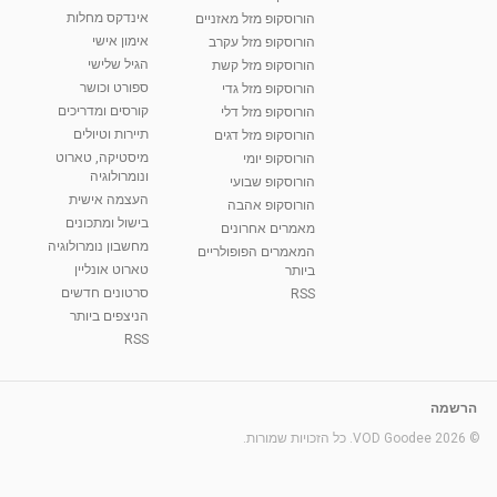
אינדקס מחלות
הורוסקופ מזל מאזניים
אימון אישי
הורוסקופ מזל עקרב
הגיל שלישי
הורוסקופ מזל קשת
ספורט וכושר
הורוסקופ מזל גדי
קורסים ומדריכים
הורוסקופ מזל דלי
תיירות וטיולים
הורוסקופ מזל דגים
מיסטיקה, טארוט
הורוסקופ יומי
ונומרולוגיה
הורוסקופ שבועי
העצמה אישית
הורוסקופ אהבה
בישול ומתכונים
מאמרים אחרונים
מחשבון נומרולוגיה
המאמרים הפופולריים
טארוט אונליין
ביותר
סרטונים חדשים
RSS
הניצפים ביותר
RSS
הרשמה
© 2026 VOD Goodee. כל הזכויות שמורות.