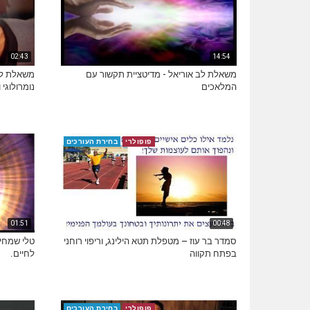
02:43
14:54
משאלת לב אוריאל - מדיטציית תקשור עם
משאלת לב 
המלאכים
נומרולוגי 
פופולרי
בחירת העורכים
01:51
00:48
סמדר בר עוז – מטפלת תטא הילינג, וריפוי רוחני
טלי שמחי-
בפתח תקווה
לחיים.
פופולרי
בחירת העורכים