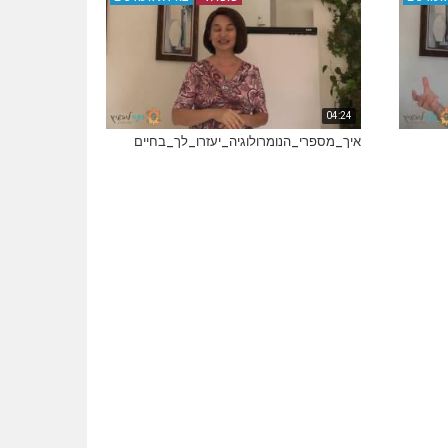
04:24
איך_מספרי_הנומרולוגיה_יעזרו_לך_בחיים