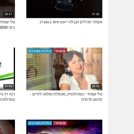
04:47
01:05
אסתר תהילים וקבלה-ייעוץ אישי בגוש דן
ביוני 2020
פופולרי
בחירת העורכים
01:46
04:06
טלי שמחי - נומרולוגית, מטפלת ומלווה לחיים -
רנה רז-גילו
סרטון תדמית
נומרולוגי
פופולרי
בחירת העורכים