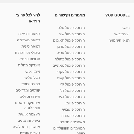
VOD GOODEE
מאמרים וקישורים
לחץ לכל ערוצי
הוידאו
ראשי
הורוסקופ מזל טלה
רפואה ובריאות
יצירת קשר
הורוסקופ מזל שור
רפואה משלימה
תנאי השימוש
הורוסקופ מזל תאומים
רפואה סינית
הורוסקופ מזל סרטן
טיפולי נטורופתיה
הורוסקופ מזל אריה
תרופות סבתא
הורוסקופ מזל בתולה
אינדקס מחלות
הורוסקופ מזל מאזניים
אימון אישי
הורוסקופ מזל עקרב
הגיל שלישי
הורוסקופ מזל קשת
ספורט וכושר
הורוסקופ מזל גדי
קורסים ומדריכים
הורוסקופ מזל דלי
תיירות וטיולים
הורוסקופ מזל דגים
מיסטיקה, טארוט
הורוסקופ יומי
ונומרולוגיה
הורוסקופ שבועי
העצמה אישית
הורוסקופ אהבה
בישול ומתכונים
מאמרים אחרונים
מחשבון נומרולוגיה
המאמרים הפופולריים
טארוט אונליין
ביותר