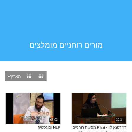
מורים רוחניים מומלצים
תאריך
05:02
32:31
דר דפנא לוין- Ph.d מסעות רוחניים
NLP וסוגסטיה